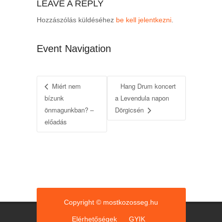
LEAVE A REPLY
Hozzászólás küldéséhez
be kell jelentkezni
.
Event Navigation
Miért nem
Hang Drum koncert
bízunk
a Levendula napon
önmagunkban? –
Dörgicsén
előadás
Copyright © mostkozosseg.hu
Elérhetőségek
GYIK