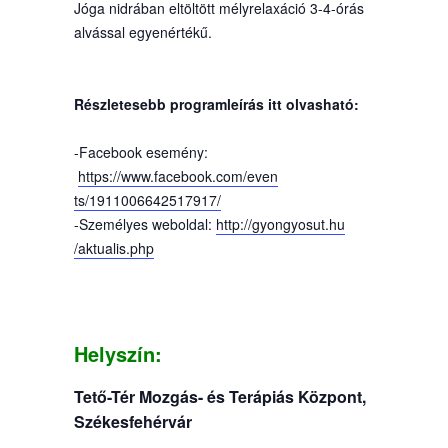
Jóga nidrában eltöltött mélyrelaxáció 3-4-órás
alvással egyenértékű.
Részletesebb programleírás itt olvasható:
-Facebook esemény:
https://www.facebook.com/even
ts/1911006642517917/
-Személyes weboldal:
http://gyongyosut.hu
/aktualis.php
Helyszín:
Tető-Tér Mozgás- és Terápiás Központ
,
Székesfehérvár