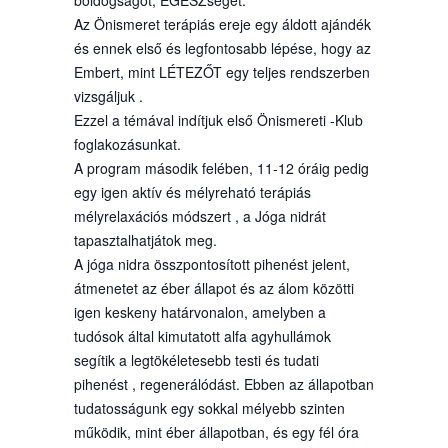
Az Önismeret terápiás ereje egy áldott ajándék
és ennek első és legfontosabb lépése, hogy az
Embert, mint LÉTEZŐT egy teljes rendszerben
vizsgáljuk .
Ezzel a témával indítjuk első Önismereti -Klub
foglakozásunkat.
A program második felében, 11-12 óráig pedig
egy igen aktív és mélyreható terápiás
mélyrelaxációs módszert , a Jóga nidrát
tapasztalhatjátok meg.
A jóga nidra összpontosított pihenést jelent,
átmenetet az éber állapot és az álom közötti
igen keskeny határvonalon, amelyben a
tudósok által kimutatott alfa agyhullámok
segítik a legtökéletesebb testi és tudati
pihenést , regenerálódást. Ebben az állapotban
tudatosságunk egy sokkal mélyebb szinten
működik, mint éber állapotban, és egy fél óra