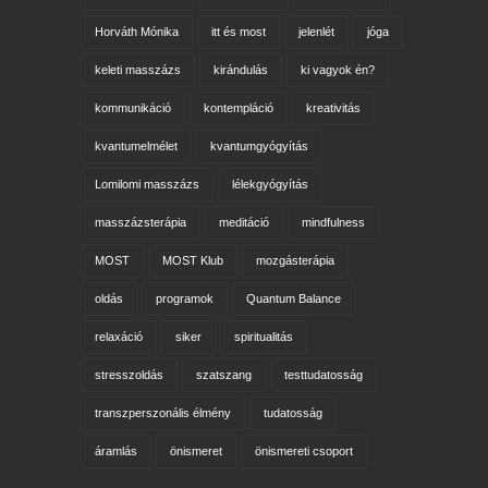
Horváth Mónika
itt és most
jelenlét
jóga
keleti masszázs
kirándulás
ki vagyok én?
kommunikáció
kontempláció
kreativitás
kvantumelmélet
kvantumgyógyítás
Lomilomi masszázs
lélekgyógyítás
masszázsterápia
meditáció
mindfulness
MOST
MOST Klub
mozgásterápia
oldás
programok
Quantum Balance
relaxáció
siker
spiritualitás
stresszoldás
szatszang
testtudatosság
transzperszonális élmény
tudatosság
áramlás
önismeret
önismereti csoport