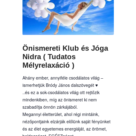
Önismereti Klub és Jóga
Nidra ( Tudatos
Mélyrelaxáció )
Ahány ember, annyiféle csodálatos világ –
ismerhetjük Bródy János dalszövegét ♥
..és ez a sok-csodálatos világ ott rejtőzik
mindenkiben, míg az önismeret ki nem
szabadítja önnön zárkájából.
Megannyi életterület, ahol régi mintáink,
nézőpontjaink elzárják előlünk saját fényünket
és az élet egyetemes energiáját, az örömet,
boldogságot, EGÉSZséget.