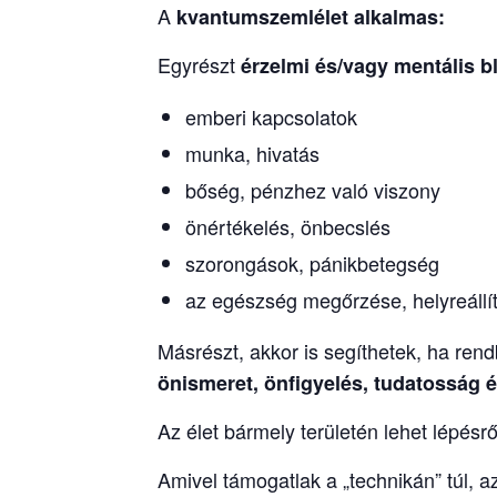
A
kvantumszemlélet
alkalmas:
Egyrészt
érzelmi és/vagy mentális b
emberi kapcsolatok
munka, hivatás
bőség, pénzhez való viszony
önértékelés, önbecslés
szorongások, pánikbetegség
az egészség megőrzése, helyreállí
Másrészt, akkor is segíthetek, ha re
önismeret, önfigyelés, tudatosság és
Az élet bármely területén lehet lépésrő
Amivel támogatlak a „technikán” túl, a