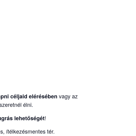
vagy az
apni céljaid elérésében
zeretnél élni.
!
ugrás lehetőségét
s, ítélkezésmentes tér.