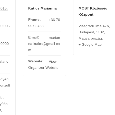
2015.
Kutics Marianna
MOST Közösség
Központ
Phone:
+36 70
10:00 -
557 5733
Visegrádi utca 47b
,
Budapest
,
1132
,
Email:
marian
Magyarország
.
10000
na.kutics@gmail.co
+ Google Map
m
Website:
Álland
View
Organizer Website
egyéni
konzult
et
,
yítás
,
s
,