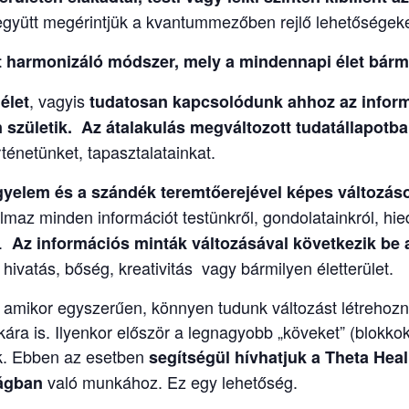
együtt megérintjük a kvantummezőben rejlő lehetőségeke
harmonizáló módszer, mely a mindennapi élet bárme
, vagyis
élet
tudatosan kapcsolódunk ahhoz az info
születik. Az átalakulás megváltozott tudatállapotban
énetünket, tapasztalatainkat.
igyelem és a szándék teremtőerejével képes változás
maz minden információt testünkről, gondolatainkról, hied
l.
Az információs minták változásával következik be a
ivatás, bőség, kreativitás vagy bármilyen életterület.
n amikor egyszerűen, könnyen tudunk változást létrehoz
ra is. Ilyenkor először a legnagyobb „köveket” (blokkoka
juk. Ebben az esetben
segítségül hívhatjuk a
Theta Heal
való munkához. Ez egy lehetőség.
ságban