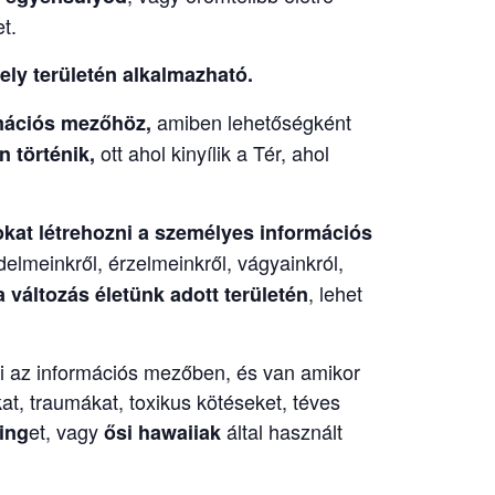
t.
ly területén alkalmazható.
amiben lehetőségként
rmációs mezőhöz,
ott ahol kinyílik a Tér, ahol
 történik,
okat létrehozni a személyes információs
elmeinkről, érzelmeinkről, vágyainkról,
, lehet
 változás életünk adott területén
ni az információs mezőben, és van amikor
t, traumákat, toxikus kötéseket, téves
et, vagy
által használt
ing
ősi hawaiiak