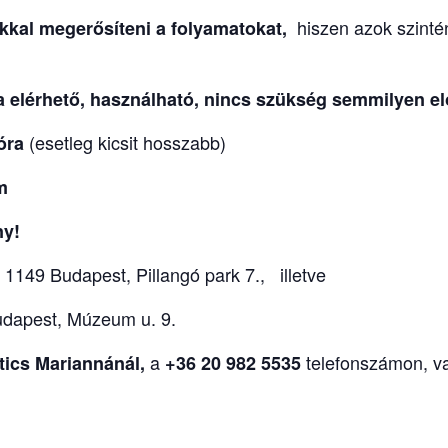
hiszen azok szinté
kkal
megerősíteni a folyamatokat,
a elérhető, használható, nincs szükség semmilyen elő
(esetleg kicsit hosszabb)
 óra
om
ny!
, 1149 Budapest, Pillangó park 7., illetve
udapest, Múzeum u. 9.
a
telefonszámon, v
tics Mariannánál,
+36 20 982 5535