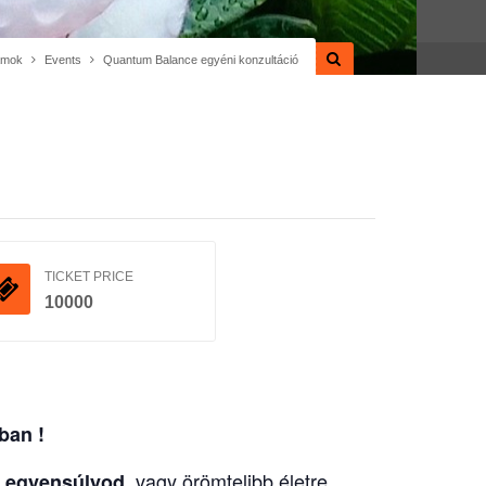
amok
Events
Quantum Balance egyéni konzultáció
TICKET PRICE
10000
ban !
, vagy örömtelibb életre
az egyensúlyod