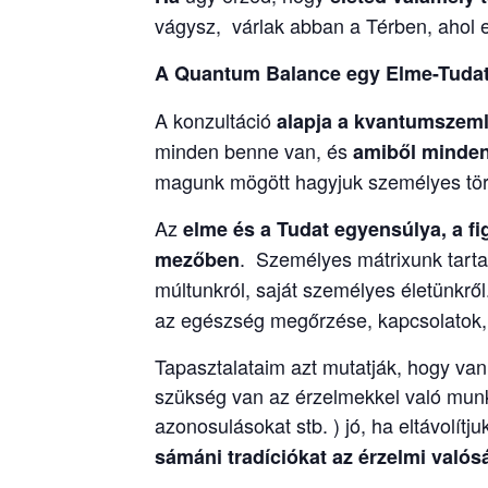
vágysz, várlak abban a Térben, ahol 
A Quantum Balance egy Elme-Tudat 
A konzultáció
alapja a kvantumszeml
minden benne van, és
amiből minden 
magunk mögött hagyjuk személyes tört
Az
elme és a Tudat egyensúlya, a f
. Személyes mátrixunk tartal
mezőben
múltunkról, saját személyes életünkrő
az egészség megőrzése, kapcsolatok, h
Tapasztalataim azt mutatják, hogy va
szükség van az érzelmekkel való munká
azonosulásokat stb. ) jó, ha eltávolít
sámáni tradíciókat
az érzelmi való