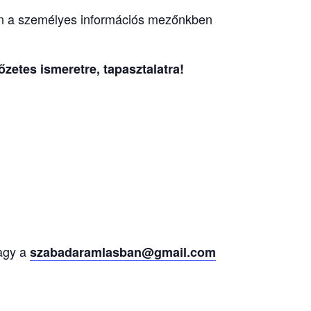
n a személyes információs mezőnkben
zetes ismeretre, tapasztalatra!
agy a
szabadaramlasban@gmail.com