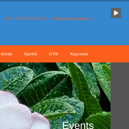
Tel.: +36 70 251 0152
info@mostkozosseg.hu
témák
Ajánlók
GYIK
Kapcsolat
Events