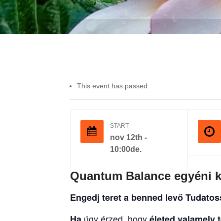
This event has passed.
START
nov 12th -
10:00de.
Quantum Balance egyéni k
Engedj teret a benned levő Tudato
úgy érzed, hogy
Ha
életed valamely t