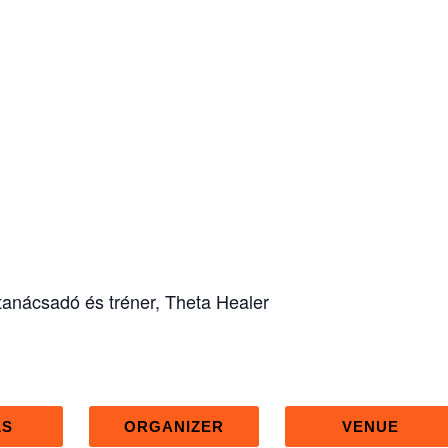
anácsadó és tréner, Theta Healer
LS
ORGANIZER
VENUE