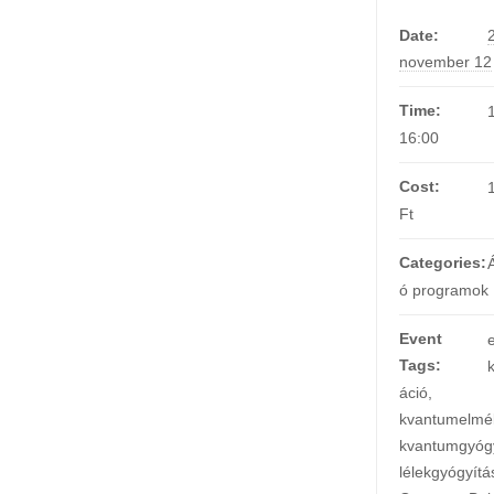
Date:
november 12
Time:
16:00
Cost:
Ft
Categories:
ó programok
Event
Tags:
áció
,
kvantumelmél
kvantumgyóg
lélekgyógyítá