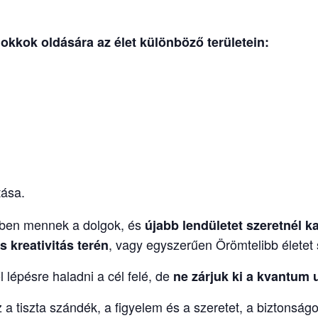
lokkok oldására
az élet különböző területein:
tása.
ndben mennek a dolgok, és
újabb lendületet
szeretnél k
, vagy egyszerűen Örömtelibb életet s
 kreativitás terén
l lépésre haladni a cél felé, de
ne zárjuk ki a kvantum 
z a tiszta szándék, a figyelem és a szeretet, a biztonságo