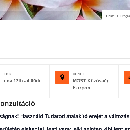
Home
Progr
END
VENUE
nov 12th - 4:00du.
MOST Közösség
Központ
onzultáció
sságnak!
Használd Tudatod átalakító erejét a változás
erületén elakadtál, testi vagy lelki szinten kibillent 