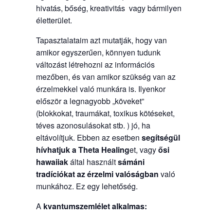
hivatás, bőség, kreativitás vagy bármilyen
életterület.
Tapasztalataim azt mutatják, hogy van
amikor egyszerűen, könnyen tudunk
változást létrehozni az információs
mezőben, és van amikor szükség van az
érzelmekkel való munkára is. Ilyenkor
először a legnagyobb „köveket”
(blokkokat, traumákat, toxikus kötéseket,
téves azonosulásokat stb. ) jó, ha
eltávolítjuk. Ebben az esetben
segítségül
hívhatjuk a
Theta Healing
et, vagy
ősi
hawaiiak
által használt
sámáni
tradíciókat
az érzelmi valóságban
való
munkához. Ez egy lehetőség.
A
kvantumszemlélet
alkalmas: