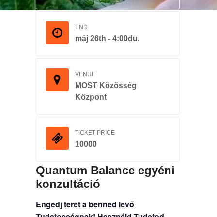
END
máj 26th - 4:00du.
VENUE
MOST Közösség
Központ
TICKET PRICE
10000
Quantum Balance egyéni
konzultáció
Engedj teret a benned levő
Tudatosságnak!
Használd Tudatod