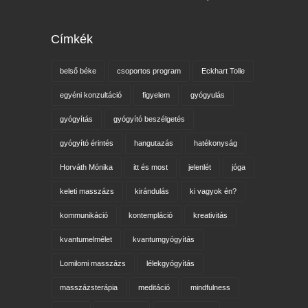
Címkék
belső béke
csoportos program
Eckhart Tolle
egyéni konzultáció
figyelem
gyógyulás
gyógyítás
gyógyító beszélgetés
gyógyító érintés
hangutazás
hatékonyság
Horváth Mónika
itt és most
jelenlét
jóga
keleti masszázs
kirándulás
ki vagyok én?
kommunikáció
kontempláció
kreativitás
kvantumelmélet
kvantumgyógyítás
Lomilomi masszázs
lélekgyógyítás
masszázsterápia
meditáció
mindfulness