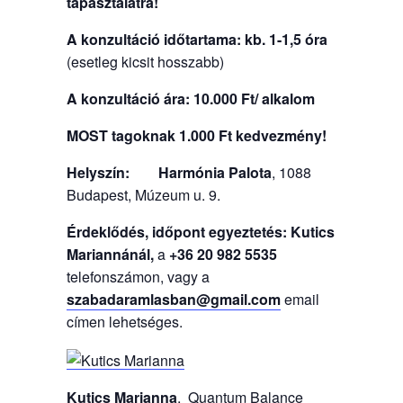
tapasztalatra!
A konzultáció időtartama: kb. 1-1,5 óra
(esetleg kicsit hosszabb)
A konzultáció ára:
10.000 Ft/ alkalom
MOST tagoknak 1.000 Ft kedvezmény!
Helyszín:
Harmónia Palota
, 1088
Budapest, Múzeum u. 9.
Érdeklődés, időpont egyeztetés: Kutics
Mariannánál,
a
+36 20 982 5535
telefonszámon, vagy a
szabadaramlasban@gmail.com
email
címen lehetséges.
Kutics Marianna
, Quantum Balance