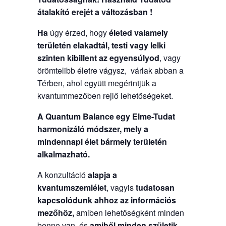
átalakító erejét a változásban !
Ha
úgy érzed, hogy
életed valamely
területén elakadtál, testi vagy lelki
szinten kibillent az egyensúlyod
, vagy
örömtelibb életre vágysz, várlak abban a
Térben, ahol együtt megérintjük a
kvantummezőben rejlő lehetőségeket.
A Quantum Balance egy Elme-Tudat
harmonizáló módszer, mely a
mindennapi élet bármely területén
alkalmazható.
A konzultáció
alapja a
kvantumszemlélet
, vagyis
tudatosan
kapcsolódunk ahhoz az információs
mezőhöz,
amiben lehetőségként minden
benne van, és
amiből minden születik.