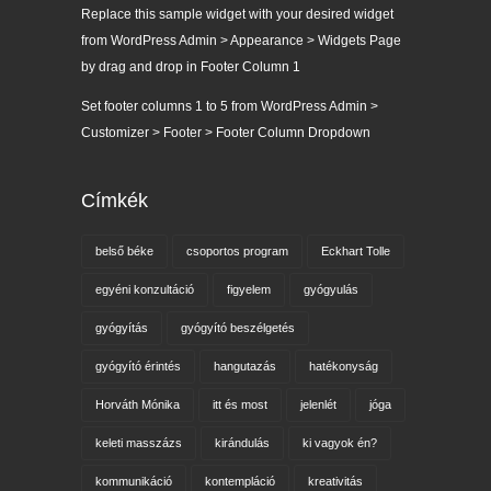
Replace this sample widget with your desired widget
from WordPress Admin > Appearance > Widgets Page
by drag and drop in Footer Column 1
Set footer columns 1 to 5 from WordPress Admin >
Customizer > Footer > Footer Column Dropdown
Címkék
belső béke
csoportos program
Eckhart Tolle
egyéni konzultáció
figyelem
gyógyulás
gyógyítás
gyógyító beszélgetés
gyógyító érintés
hangutazás
hatékonyság
Horváth Mónika
itt és most
jelenlét
jóga
keleti masszázs
kirándulás
ki vagyok én?
kommunikáció
kontempláció
kreativitás