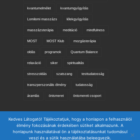
kvantumelmélet
kvantumgyógyítás
Lomilomi masszázs
lélekgyógyítás
masszázsterápia
meditáció
mindfulness
MOST
MOST Klub
mozgásterápia
oldás
programok
Quantum Balance
relaxáció
siker
spiritualitás
stresszoldás
szatszang
testtudatosság
transzperszonális élmény
tudatosság
áramlás
önismeret
önismereti csoport
Keresés az oldalon
Kedves Látogató! Tájékoztatjuk, hogy a honlapon a felhasználói
élmény fokozásának érdekében sütiket alkalmazunk. A
honlapunk használatával ön a tájékoztatásunkat tudomásul
veszi és a sütik használatába beleegyezik.