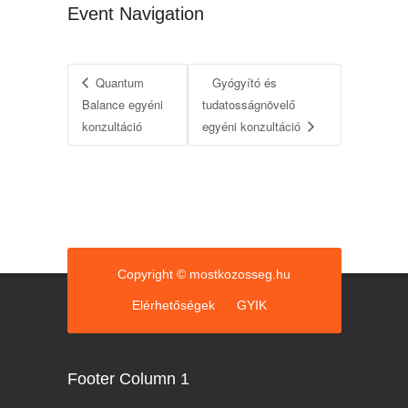
Event Navigation
Quantum
Gyógyító és
Balance egyéni
tudatosságnövelő
konzultáció
egyéni konzultáció
Copyright © mostkozosseg.hu
Elérhetőségek
GYIK
Footer Column 1