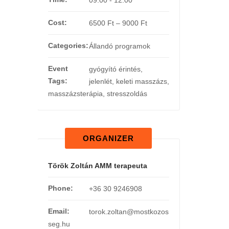
Cost:
6500 Ft – 9000 Ft
Categories:
Állandó programok
Event
gyógyító érintés
,
Tags:
jelenlét
,
keleti masszázs
,
masszázsterápia
,
stresszoldás
ORGANIZER
Török Zoltán AMM terapeuta
Phone:
+36 30 9246908
Email:
torok.zoltan@mostkozos
seg.hu