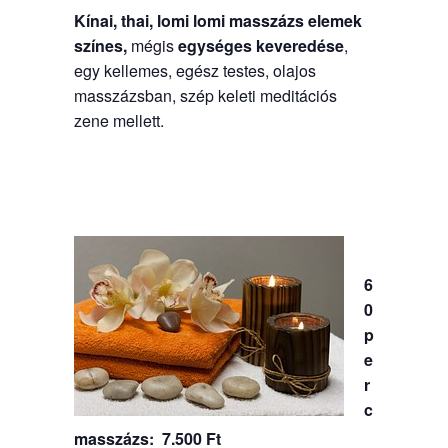
Kínai, thai, lomi lomi masszázs elemek
színes,
mégis
egységes keveredése
,
egy kellemes, egész testes, olajos
masszázsban, szép keleti meditációs
zene mellett.
6
0
p
e
r
c
masszázs: 7.500 Ft