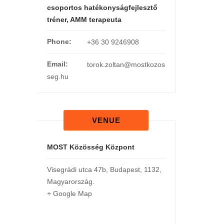
csoportos hatékonyságfejlesztő
tréner, AMM terapeuta
Phone:
+36 30 9246908
Email:
torok.zoltan@mostkozos
seg.hu
VENUE
MOST Közösség Központ
Visegrádi utca 47b
,
Budapest
,
1132
,
Magyarország
.
+ Google Map