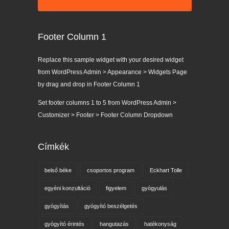
Footer Column 1
Replace this sample widget with your desired widget
from WordPress Admin > Appearance > Widgets Page
by drag and drop in Footer Column 1
Set footer columns 1 to 5 from WordPress Admin >
Customizer > Footer > Footer Column Dropdown
Címkék
belső béke
csoportos program
Eckhart Tolle
egyéni konzultáció
figyelem
gyógyulás
gyógyítás
gyógyító beszélgetés
gyógyító érintés
hangutazás
hatékonyság