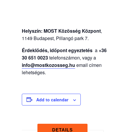
Helyszín:
MOST Közösség Központ
,
1149 Budapest, Pillangó park 7.
Érdeklődés, időpont egyeztetés
a
+36
30 651 0023
telefonszámon, vagy a
info@mostkozosseg.hu
email címen
lehetséges.
Add to calendar
DETAILS