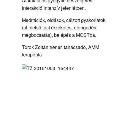
Átalakító és gyógyító beszélgetés,
interakció intenzív jelenlétben.
Meditációk, oldások, célzott gyakorlatok
(pl. belső test érzékelés, elengedés,
megbocsátás), belépés a MOSTba.
Török Zoltán tréner, tanácsadó, AMM
terapeuta