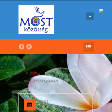
Events
This event has passed.
START
jún 1st - 10:00de.