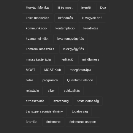
Horváth Mónika
itt és most
jelenlét
jóga
keleti masszázs
kirándulás
ki vagyok én?
kommunikáció
kontempláció
kreativitás
kvantumelmélet
kvantumgyógyítás
Lomilomi masszázs
lélekgyógyítás
masszázsterápia
meditáció
mindfulness
MOST
MOST Klub
mozgásterápia
oldás
programok
Quantum Balance
relaxáció
siker
spiritualitás
stresszoldás
szatszang
testtudatosság
transzperszonális élmény
tudatosság
áramlás
önismeret
önismereti csoport