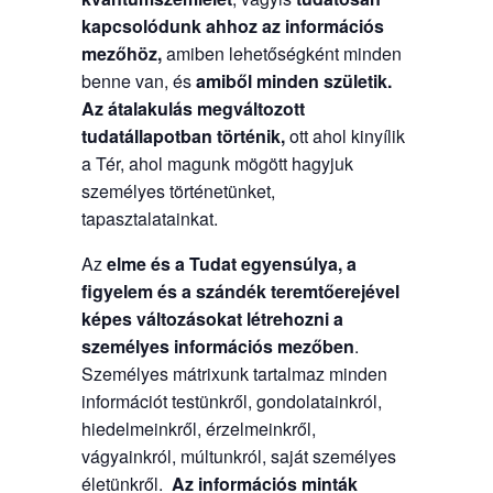
kapcsolódunk ahhoz az információs
mezőhöz,
amiben lehetőségként minden
benne van, és
amiből minden születik.
Az átalakulás megváltozott
tudatállapotban történik,
ott ahol kinyílik
a Tér, ahol magunk mögött hagyjuk
személyes történetünket,
tapasztalatainkat.
Az
elme és a Tudat egyensúlya, a
figyelem és a szándék teremtőerejével
képes változásokat létrehozni a
személyes információs mezőben
.
Személyes mátrixunk tartalmaz minden
információt testünkről, gondolatainkról,
hiedelmeinkről, érzelmeinkről,
vágyainkról, múltunkról, saját személyes
életünkről.
Az információs minták