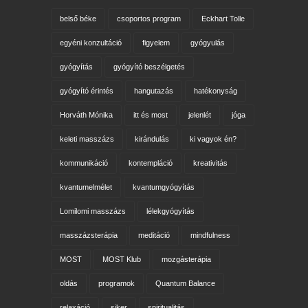
belső béke
csoportos program
Eckhart Tolle
egyéni konzultáció
figyelem
gyógyulás
gyógyítás
gyógyító beszélgetés
gyógyító érintés
hangutazás
hatékonyság
Horváth Mónika
itt és most
jelenlét
jóga
keleti masszázs
kirándulás
ki vagyok én?
kommunikáció
kontempláció
kreativitás
kvantumelmélet
kvantumgyógyítás
Lomilomi masszázs
lélekgyógyítás
masszázsterápia
meditáció
mindfulness
MOST
MOST Klub
mozgásterápia
oldás
programok
Quantum Balance
relaxáció
siker
spiritualitás