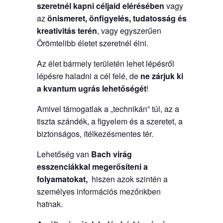
szeretnél kapni céljaid elérésében
vagy
az
önismeret, önfigyelés, tudatosság és
kreativitás terén
, vagy egyszerűen
Örömtelibb életet szeretnél élni.
Az élet bármely területén lehet lépésről
lépésre haladni a cél felé, de
ne zárjuk ki
a kvantum ugrás lehetőségét
!
Amivel támogatlak a „technikán” túl, az a
tiszta szándék, a figyelem és a szeretet, a
biztonságos, ítélkezésmentes tér.
Lehetőség van
Bach virág
esszenciákkal
megerősíteni a
folyamatokat,
hiszen azok szintén a
személyes információs mezőnkben
hatnak.