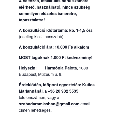
A változás, átalakulás bárki számára
elérhető, használható, nincs szükség
semmilyen előzetes ismeretre,
tapasztalatra!
A konzultáció időtartama: kb. 1-1,5 óra
(esetleg kicsit hosszabb)
A konzultáció ára:
10.000 Ft/ alkalom
MOST tagoknak 1.000 Ft kedvezmény!
Helyszín:
Harmónia Palota
, 1088
Budapest, Múzeum u. 9.
Érdeklődés, időpont egyeztetés: Kutics
Mariannánál,
a
+36 20 982 5535
telefonszámon, vagy a
szabadaramlasban@gmail.com
email
címen lehetséges.