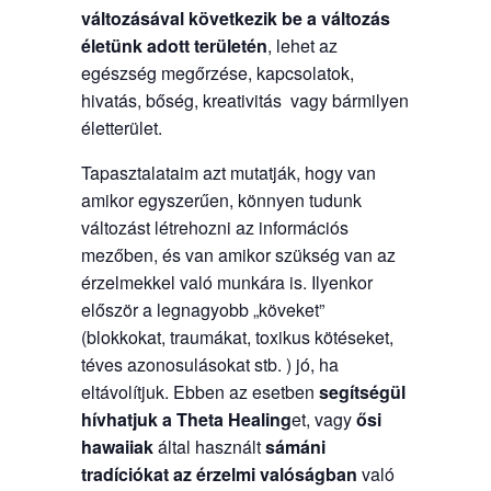
változásával következik be a változás
életünk adott területén
, lehet az
egészség megőrzése, kapcsolatok,
hivatás, bőség, kreativitás vagy bármilyen
életterület.
Tapasztalataim azt mutatják, hogy van
amikor egyszerűen, könnyen tudunk
változást létrehozni az információs
mezőben, és van amikor szükség van az
érzelmekkel való munkára is. Ilyenkor
először a legnagyobb „köveket”
(blokkokat, traumákat, toxikus kötéseket,
téves azonosulásokat stb. ) jó, ha
eltávolítjuk. Ebben az esetben
segítségül
hívhatjuk a
Theta Healing
et, vagy
ősi
hawaiiak
által használt
sámáni
tradíciókat
az érzelmi valóságban
való