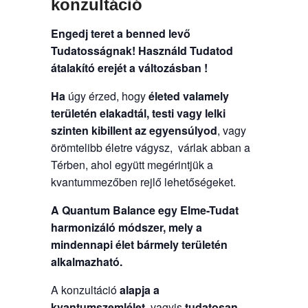
konzultáció
Engedj teret a benned levő
Tudatosságnak!
Használd Tudatod
átalakító erejét a változásban !
Ha
úgy érzed, hogy
életed valamely
területén elakadtál, testi vagy lelki
szinten kibillent az egyensúlyod
, vagy
örömtelibb életre vágysz, várlak abban a
Térben, ahol együtt megérintjük a
kvantummezőben rejlő lehetőségeket.
A Quantum Balance egy Elme-Tudat
harmonizáló módszer, mely a
mindennapi élet bármely területén
alkalmazható.
A konzultáció
alapja a
kvantumszemlélet
, vagyis
tudatosan