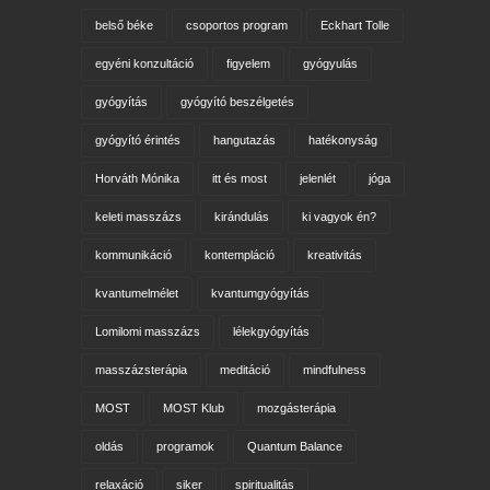
belső béke
csoportos program
Eckhart Tolle
egyéni konzultáció
figyelem
gyógyulás
gyógyítás
gyógyító beszélgetés
gyógyító érintés
hangutazás
hatékonyság
Horváth Mónika
itt és most
jelenlét
jóga
keleti masszázs
kirándulás
ki vagyok én?
kommunikáció
kontempláció
kreativitás
kvantumelmélet
kvantumgyógyítás
Lomilomi masszázs
lélekgyógyítás
masszázsterápia
meditáció
mindfulness
MOST
MOST Klub
mozgásterápia
oldás
programok
Quantum Balance
relaxáció
siker
spiritualitás