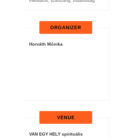
meditáció
,
szatszang
,
tudatosság
ORGANIZER
Horváth Mónika
VENUE
VAN EGY HELY spirituális