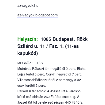
azvagyok.hu
az-vagyok.blogspot.com
Helyszín:
1085 Budapest, Rökk
Szilárd u. 11 / Fsz. 1. (11-es
kapukód)
MEGKÖZELÍTÉS
Metróval: Rákóczi tér megállótól 2 perc, Blaha
Lujza tértől 5 perc, Corvin negyedtől 7 perc.
Villamossal:Rákóczi tértől 2 perc vagy a 32
esek terétől 2 perc.
Parkolási tanácsok: A József Krt a városból
kifelé eső oldalán 260 Ft / óra este 6-ig. A
József Krt-tól befelé eső részen 440 Ft / óra