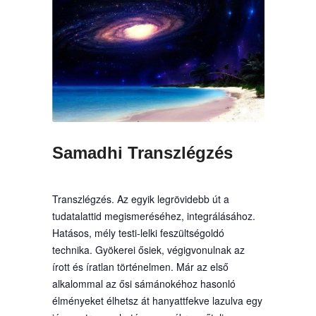
Samadhi Transzlégzés
Transzlégzés. Az egyik legrövidebb út a
tudatalattid megismeréséhez, integrálásához.
Hatásos, mély testi-lelki feszültségoldó
technika. Gyökerei ősiek, végigvonulnak az
írott és íratlan történelmen. Már az első
alkalommal az ősi sámánokéhoz hasonló
élményeket élhetsz át hanyattfekve lazulva egy