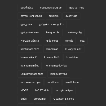
belső béke
csoportos program
Eckhart Tolle
egyéni konzultáció
figyelem
gyógyulás
gyógyítás
gyógyító beszélgetés
gyógyító érintés
hangutazás
hatékonyság
Horváth Mónika
itt és most
jelenlét
jóga
keleti masszázs
kirándulás
ki vagyok én?
kommunikáció
kontempláció
kreativitás
kvantumelmélet
kvantumgyógyítás
Lomilomi masszázs
lélekgyógyítás
masszázsterápia
meditáció
mindfulness
MOST
MOST Klub
mozgásterápia
oldás
programok
Quantum Balance