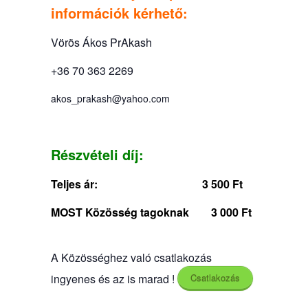
információk kérhető:
Vörös Ákos PrAkash
+36 70 363 2269
akos_prakash@yahoo.com
Részvételi díj:
Teljes ár:
3 500 Ft
MOST Közösség tagoknak 3 000 Ft
A Közösséghez való csatlakozás
ingyenes és az is marad !
Csatlakozás