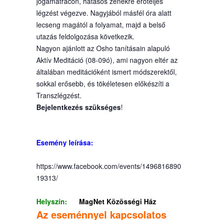
jógamatracon, hatásos zenékre erőteljes
légzést végezve. Nagyjából másfél óra alatt
lecseng magától a folyamat, majd a belső
utazás feldolgozása következik.
Nagyon ajánlott az Osho tanításain alapuló
Aktív Meditáció (08-09ó), ami nagyon eltér az
általában meditációként ismert módszerektől,
sokkal erősebb, és tökéletesen előkészíti a
Transzlégzést.
Bejelentkezés szükséges
!
Esemény leírása:
https://www.facebook.com/events/1496816890
19313/
Helyszín:
MagNet Közösségi Ház
Az eseménnyel kapcsolatos