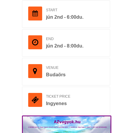
START
jún 2nd - 6:00du.
END
jún 2nd - 8:00du.
VENUE
Budaörs
TICKET PRICE
Ingyenes