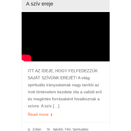
A szív ereje
ITT AZ IDEJE, HOGY FELFEDEZZÜK
SAJÁT SZÍVÜNK EREJÉT! A világ
spirituális irányzatainak nagy tanítói az
írott történelem kezdete óta a valódi erő
és megértés forrásaként hivatkoznak a
szívre. A szív […]
Read more
Zoltán
Ajánlók
,
Film
,
Spiritualitás