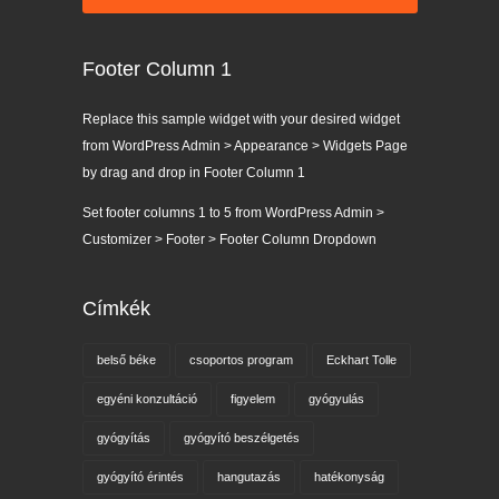
Footer Column 1
Replace this sample widget with your desired widget
from WordPress Admin > Appearance > Widgets Page
by drag and drop in Footer Column 1
Set footer columns 1 to 5 from WordPress Admin >
Customizer > Footer > Footer Column Dropdown
Címkék
belső béke
csoportos program
Eckhart Tolle
egyéni konzultáció
figyelem
gyógyulás
gyógyítás
gyógyító beszélgetés
gyógyító érintés
hangutazás
hatékonyság