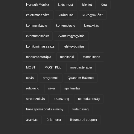
Horváth Mónika
itt és most
jelenlét
jóga
keleti masszázs
kirándulás
ki vagyok én?
kommunikáció
kontempláció
kreativitás
kvantumelmélet
kvantumgyógyítás
Lomilomi masszázs
lélekgyógyítás
masszázsterápia
meditáció
mindfulness
MOST
MOST Klub
mozgásterápia
oldás
programok
Quantum Balance
relaxáció
siker
spiritualitás
stresszoldás
szatszang
testtudatosság
transzperszonális élmény
tudatosság
áramlás
önismeret
önismereti csoport