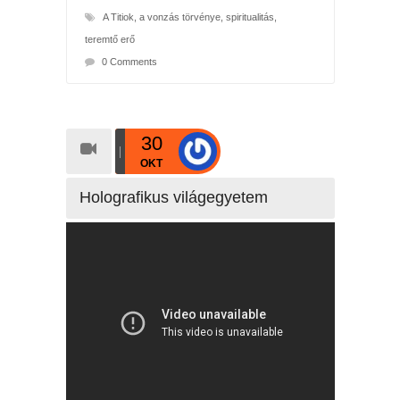
A Titiok
,
a vonzás törvénye
,
spiritualitás
,
teremtő erő
0 Comments
30
OKT
Holografikus világegyetem