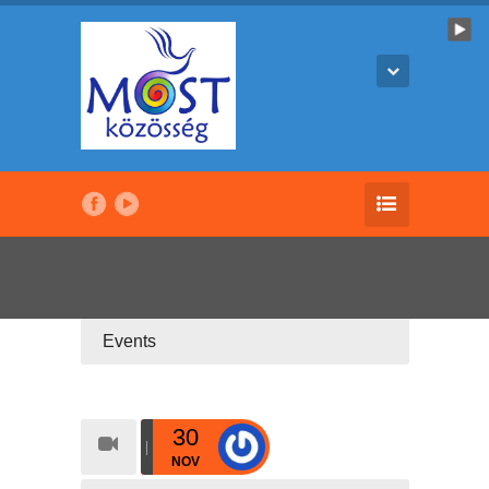
Events
30
NOV