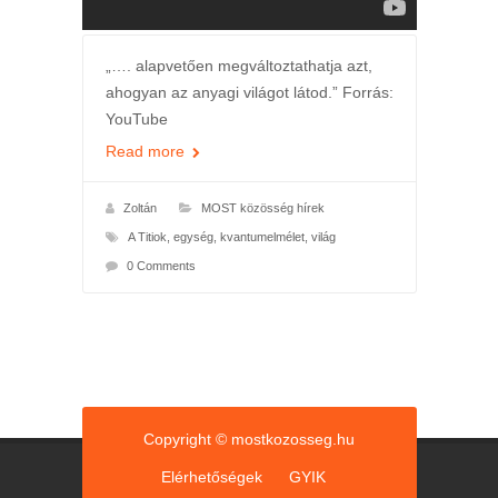
„…. alapvetően megváltoztathatja azt,
ahogyan az anyagi világot látod.” Forrás:
YouTube
Read more
Zoltán
MOST közösség hírek
A Titiok
,
egység
,
kvantumelmélet
,
világ
0 Comments
Copyright © mostkozosseg.hu
Elérhetőségek
GYIK