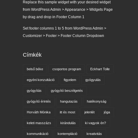
Replace this sample widget with your desired widget
from WordPress Admin > Appearance > Widgets Page
by drag and drop in Footer Column 1
Set footer columns 1 to 5 from WordPress Admin >
Customizer > Footer > Footer Column Dropdown
Címkék
belső béke
csoportos program
Eckhart Tolle
egyéni konzultáció
figyelem
gyógyulás
gyógyítás
gyógyító beszélgetés
gyógyító érintés
hangutazás
hatékonyság
Horváth Mónika
itt és most
jelenlét
jóga
keleti masszázs
kirándulás
ki vagyok én?
kommunikáció
kontempláció
kreativitás