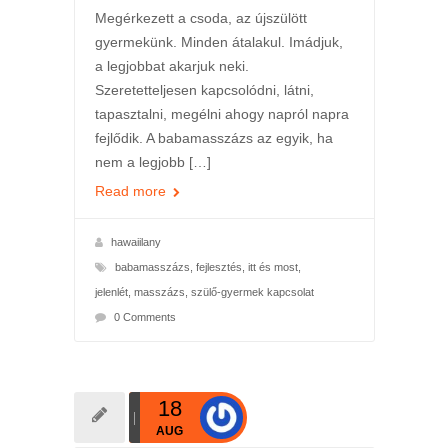
Megérkezett a csoda, az újszülött
gyermekünk. Minden átalakul. Imádjuk,
a legjobbat akarjuk neki.
Szeretetteljesen kapcsolódni, látni,
tapasztalni, megélni ahogy napról napra
fejlődik. A babamasszázs az egyik, ha
nem a legjobb […]
Read more
hawaiilany
babamasszázs
,
fejlesztés
,
itt és most
,
jelenlét
,
masszázs
,
szülő-gyermek kapcsolat
0 Comments
18
AUG