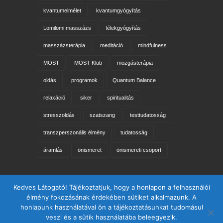
kvantumelmélet
kvantumgyógyítás
Lomilomi masszázs
lélekgyógyítás
masszázsterápia
meditáció
mindfulness
MOST
MOST Klub
mozgásterápia
oldás
programok
Quantum Balance
relaxáció
siker
spiritualitás
stresszoldás
szatszang
testtudatosság
transzperszonális élmény
tudatosság
áramlás
önismeret
önismereti csoport
Keresés az oldalon
Kedves Látogató! Tájékoztatjuk, hogy a honlapon a felhasználói
élmény fokozásának érdekében sütiket alkalmazunk. A
honlapunk használatával ön a tájékoztatásunkat tudomásul
veszi és a sütik használatába beleegyezik.