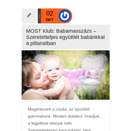
02
OKT
MOST Klub: Babamasszázs –
Szeretetteljes együttlét babánkkal
a pillanatban
Megérkezett a csoda, az újszülött
gyermekünk. Minden átalakul. Imádjuk,
a legjobbat akarjuk neki.
Szeretetteljesen kapcsolódni, látni,