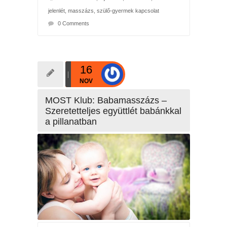
jelenlét
,
masszázs
,
szülő-gyermek kapcsolat
0 Comments
16
NOV
MOST Klub: Babamasszázs –
Szeretetteljes együttlét babánkkal
a pillanatban