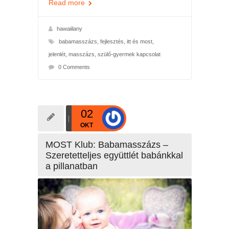
Read more
hawaiilany
babamasszázs
,
fejlesztés
,
itt és most
,
jelenlét
,
masszázs
,
szülő-gyermek kapcsolat
0 Comments
02
OKT
MOST Klub: Babamasszázs –
Szeretetteljes együttlét babánkkal
a pillanatban