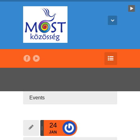
Events
24
JAN