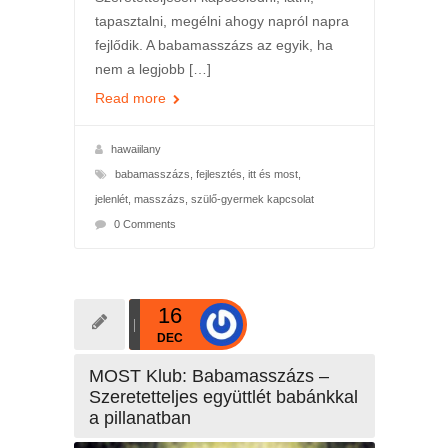
tapasztalni, megélni ahogy napról napra
fejlődik. A babamasszázs az egyik, ha
nem a legjobb […]
Read more
hawaiilany
babamasszázs
,
fejlesztés
,
itt és most
,
jelenlét
,
masszázs
,
szülő-gyermek kapcsolat
0 Comments
16
DEC
MOST Klub: Babamasszázs –
Szeretetteljes együttlét babánkkal
a pillanatban