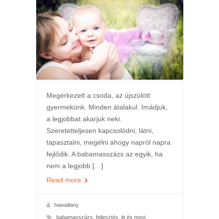
Megérkezett a csoda, az újszülött
gyermekünk. Minden átalakul. Imádjuk,
a legjobbat akarjuk neki.
Szeretetteljesen kapcsolódni, látni,
tapasztalni, megélni ahogy napról napra
fejlődik. A babamasszázs az egyik, ha
nem a legjobb […]
Read more
hawaiilany
babamasszázs
,
fejlesztés
,
itt és most
,