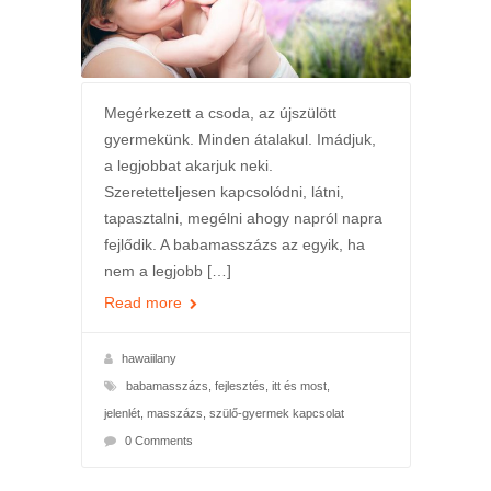
Megérkezett a csoda, az újszülött
gyermekünk. Minden átalakul. Imádjuk,
a legjobbat akarjuk neki.
Szeretetteljesen kapcsolódni, látni,
tapasztalni, megélni ahogy napról napra
fejlődik. A babamasszázs az egyik, ha
nem a legjobb […]
Read more
hawaiilany
babamasszázs
,
fejlesztés
,
itt és most
,
jelenlét
,
masszázs
,
szülő-gyermek kapcsolat
0 Comments