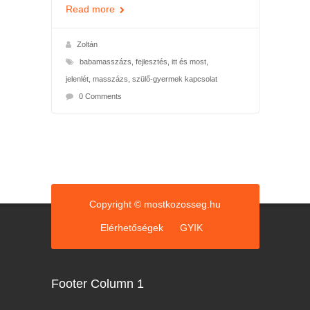
Read more
Zoltán
babamasszázs
,
fejlesztés
,
itt és most
,
jelenlét
,
masszázs
,
szülő-gyermek kapcsolat
0 Comments
Copyright © mostkozosseg.hu
Elérhetőségek
GYIK
Footer Column 1