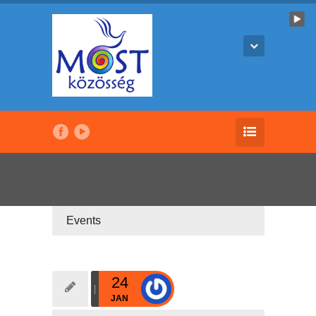
Events
24
JAN