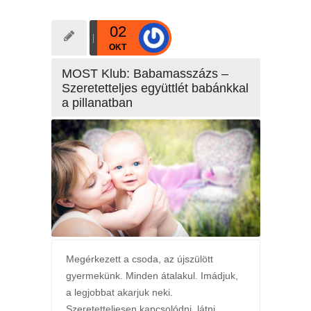
02
OKT
MOST Klub: Babamasszázs –
Szeretetteljes együttlét babánkkal
a pillanatban
Megérkezett a csoda, az újszülött
gyermekünk. Minden átalakul. Imádjuk,
a legjobbat akarjuk neki.
Szeretetteljesen kapcsolódni, látni,