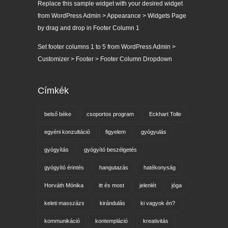
Replace this sample widget with your desired widget
from WordPress Admin > Appearance > Widgets Page
by drag and drop in Footer Column 1
Set footer columns 1 to 5 from WordPress Admin >
Customizer > Footer > Footer Column Dropdown
Címkék
belső béke
csoportos program
Eckhart Tolle
egyéni konzultáció
figyelem
gyógyulás
gyógyítás
gyógyító beszélgetés
gyógyító érintés
hangutazás
hatékonyság
Horváth Mónika
itt és most
jelenlét
jóga
keleti masszázs
kirándulás
ki vagyok én?
kommunikáció
kontempláció
kreativitás