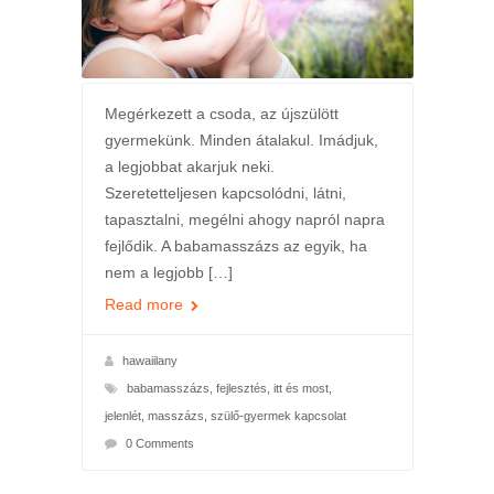
Megérkezett a csoda, az újszülött
gyermekünk. Minden átalakul. Imádjuk,
a legjobbat akarjuk neki.
Szeretetteljesen kapcsolódni, látni,
tapasztalni, megélni ahogy napról napra
fejlődik. A babamasszázs az egyik, ha
nem a legjobb […]
Read more
hawaiilany
babamasszázs
,
fejlesztés
,
itt és most
,
jelenlét
,
masszázs
,
szülő-gyermek kapcsolat
0 Comments