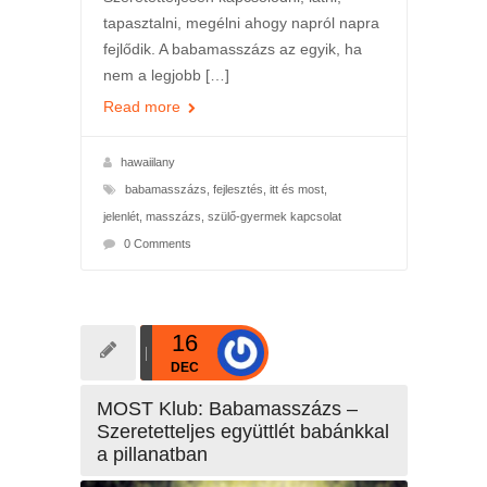
tapasztalni, megélni ahogy napról napra
fejlődik. A babamasszázs az egyik, ha
nem a legjobb […]
Read more
hawaiilany
babamasszázs
,
fejlesztés
,
itt és most
,
jelenlét
,
masszázs
,
szülő-gyermek kapcsolat
0 Comments
16
DEC
MOST Klub: Babamasszázs –
Szeretetteljes együttlét babánkkal
a pillanatban