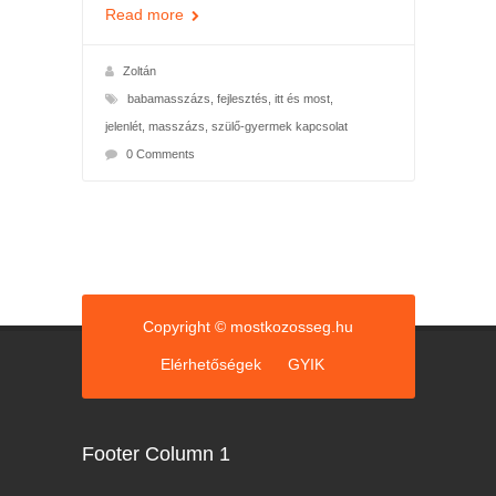
Read more
Zoltán
babamasszázs
,
fejlesztés
,
itt és most
,
jelenlét
,
masszázs
,
szülő-gyermek kapcsolat
0 Comments
Copyright © mostkozosseg.hu
Elérhetőségek
GYIK
Footer Column 1