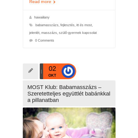
Read more
hawaiilany
babamasszázs
,
fejlesztés
,
itt és most
,
jelenlét
,
masszázs
,
szülő-gyermek kapcsolat
0 Comments
02
OKT
MOST Klub: Babamasszázs –
Szeretetteljes együttlét babánkkal
a pillanatban