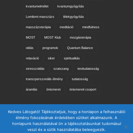
kvantumelmélet
kvantumgyógyítás
Lomilomi masszázs
lélekgyógyítás
masszázsterápia
meditáció
mindfulness
MOST
MOST Klub
mozgásterápia
oldás
programok
Quantum Balance
relaxáció
siker
spiritualitás
stresszoldás
szatszang
testtudatosság
transzperszonális élmény
tudatosság
áramlás
önismeret
önismereti csoport
Keresés az oldalon
Kedves Látogató! Tájékoztatjuk, hogy a honlapon a felhasználói
élmény fokozásának érdekében sütiket alkalmazunk. A
honlapunk használatával ön a tájékoztatásunkat tudomásul
veszi és a sütik használatába beleegyezik.