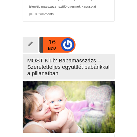
jelenlét
,
masszázs
,
szülő-gyermek kapcsolat
0 Comments
16
NOV
MOST Klub: Babamasszázs –
Szeretetteljes együttlét babánkkal
a pillanatban