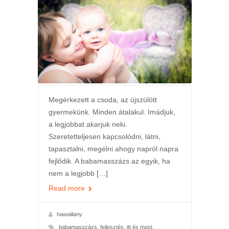
Megérkezett a csoda, az újszülött
gyermekünk. Minden átalakul. Imádjuk,
a legjobbat akarjuk neki.
Szeretetteljesen kapcsolódni, látni,
tapasztalni, megélni ahogy napról napra
fejlődik. A babamasszázs az egyik, ha
nem a legjobb […]
Read more
hawaiilany
babamasszázs
,
fejlesztés
,
itt és most
,