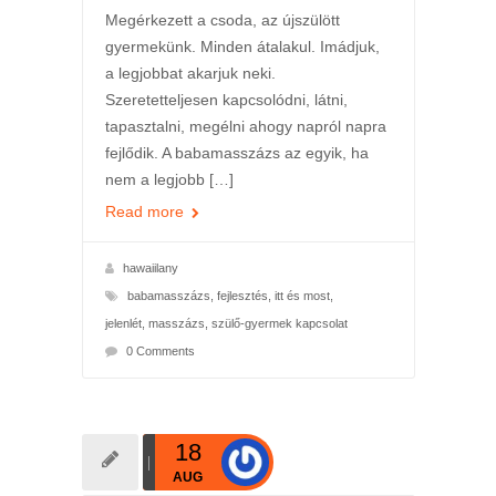
Megérkezett a csoda, az újszülött
gyermekünk. Minden átalakul. Imádjuk,
a legjobbat akarjuk neki.
Szeretetteljesen kapcsolódni, látni,
tapasztalni, megélni ahogy napról napra
fejlődik. A babamasszázs az egyik, ha
nem a legjobb […]
Read more
hawaiilany
babamasszázs
,
fejlesztés
,
itt és most
,
jelenlét
,
masszázs
,
szülő-gyermek kapcsolat
0 Comments
18
AUG