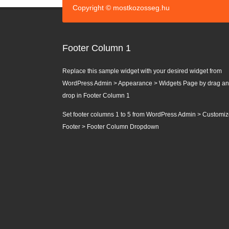
Copyright © mostkozosseg.hu
Footer Column 1
Replace this sample widget with your desired widget from
WordPress Admin > Appearance > Widgets Page by drag a
drop in Footer Column 1
Set footer columns 1 to 5 from WordPress Admin > Customiz
Footer > Footer Column Dropdown