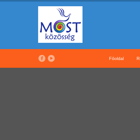
Főoldal
R