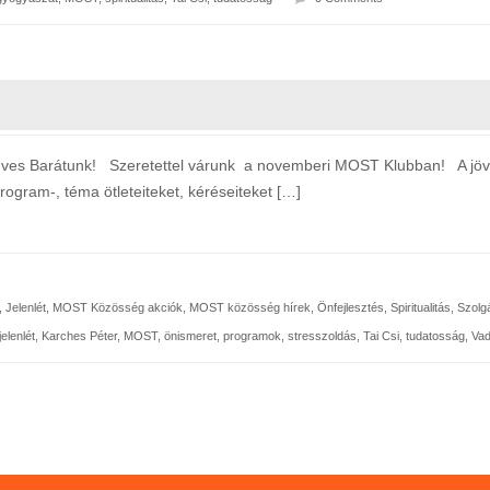
 Barátunk! Szeretettel várunk a novemberi MOST Klubban! A jövőbe
rogram-, téma ötleteiteket, kéréseiteket […]
,
Jelenlét
,
MOST Közösség akciók
,
MOST közösség hírek
,
Önfejlesztés
,
Spiritualitás
,
Szolgá
jelenlét
,
Karches Péter
,
MOST
,
önismeret
,
programok
,
stresszoldás
,
Tai Csi
,
tudatosság
,
Vad