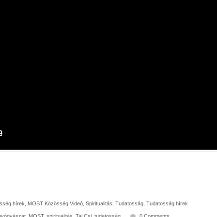
ség hírek
,
MOST Közösség Videó
,
Spiritualitás
,
Tudatosság
,
Tudatosság hírek
 gyógyászat
,
MOST
,
spiritualitás
,
Tai Csi
,
tudatosság
0 Comments