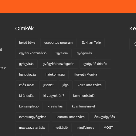
Címkék
Ke
belső béke
csoportos program
Eckhart Tolle
nd
egyéni konzultáció
figyelem
gyógyulás
gyógyítás
gyógyító beszélgetés
gyógyító érintés
er >
hangutazás
hatékonyság
Horváth Mónika
itt és most
jelenlét
jóga
keleti masszázs
kirándulás
ki vagyok én?
kommunikáció
kontempláció
kreativitás
kvantumelmélet
kvantumgyógyítás
Lomilomi masszázs
lélekgyógyítás
masszázsterápia
meditáció
mindfulness
MOST