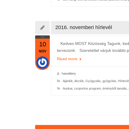
2016. novemberi hírlevél
10
Kedves MOST Közösség Tagunk, kedves
tervezünk: Szeretettel várjuk további p
NOV
Read more
hawaiilany
Ajánlók
,
Akciók
,
Gyógyulás, gyógyítás
,
Hírlevél
Aunkai
,
csoportos program
,
éményből tanulás
,