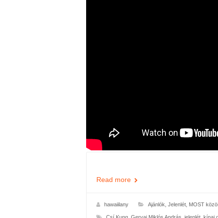
Read more
hawaiilany
Ajánlók
,
Jelenlét
,
MOST közös
Csí Kung
,
Gervai Miklós András
,
jelenlét
,
kínai