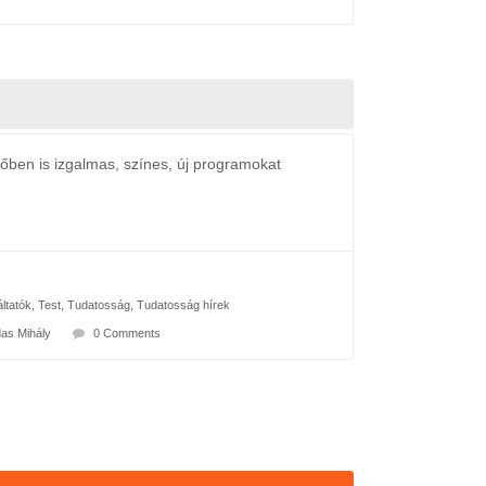
n is izgalmas, színes, új programokat
ltatók
,
Test
,
Tudatosság
,
Tudatosság hírek
as Mihály
0 Comments