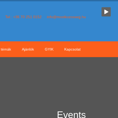
Tel.: +36 70 251 0152
info@mostkozosseg.hu
témák
Ajánlók
GYIK
Kapcsolat
Events