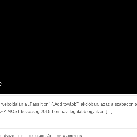
os weboldalán a „Pass it on” („Add tovább”) akcióban, azaz a szabadon te
bw A MOST közösség 2015-ben havi legalább egy ilyen […]
élvezet
,
öröm
,
Tolle
,
tudatosság
0 Comments