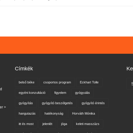
Címkék
Ke
belső béke
csoportos program
Eckhart Tolle
nd
egyéni konzultáció
figyelem
gyógyulás
gyógyítás
gyógyító beszélgetés
gyógyító érintés
er >
hangutazás
hatékonyság
Horváth Mónika
itt és most
jelenlét
jóga
keleti masszázs