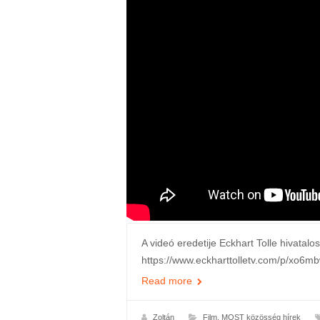
A videó eredetije Eckhart Tolle hivatal
https://www.eckharttolletv.com/p/xo6m
Read more
Zoltán
Film
,
MOST közösség hírek