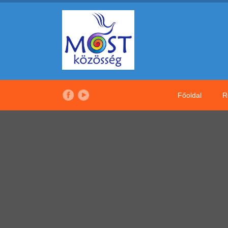
Főoldal
R