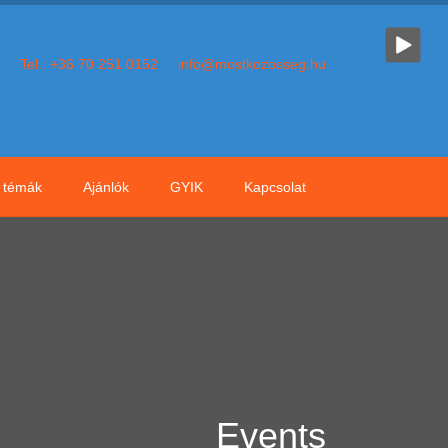
Tel.: +36 70 251 0152
info@mostkozosseg.hu
témák
Ajánlók
GYIK
Kapcsolat
Events