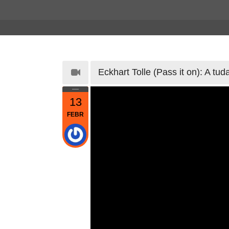
Eckhart Tolle (Pass it on): A t
13
FEBR