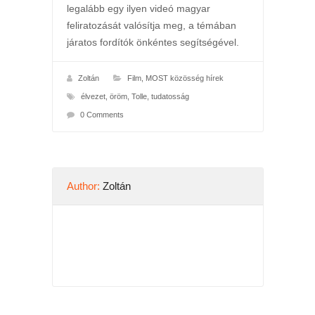
legalább egy ilyen videó magyar
feliratozását valósítja meg, a témában
járatos fordítók önkéntes segítségével.
Zoltán
Film
,
MOST közösség hírek
élvezet
,
öröm
,
Tolle
,
tudatosság
0 Comments
Author:
Zoltán