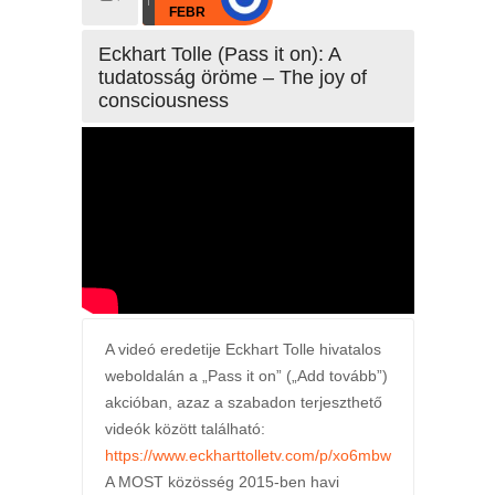
FEBR
Eckhart Tolle (Pass it on): A
tudatosság öröme – The joy of
consciousness
A videó eredetije Eckhart Tolle hivatalos
weboldalán a „Pass it on” („Add tovább”)
akcióban, azaz a szabadon terjeszthető
videók között található:
https://www.eckharttolletv.com/p/xo6mbw
A MOST közösség 2015-ben havi