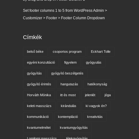
Set footer columns 1 to 5 from WordPress Admin >
Customizer > Footer > Footer Column Dropdown
Címkék
belső béke
csoportos program
Eckhart Tolle
egyéni konzultáció
figyelem
gyógyulás
gyógyítás
gyógyító beszélgetés
gyógyító érintés
hangutazás
hatékonyság
Horváth Mónika
itt és most
jelenlét
jóga
keleti masszázs
kirándulás
ki vagyok én?
kommunikáció
kontempláció
kreativitás
kvantumelmélet
kvantumgyógyítás
Lomilomi masszázs
lélekgyógyítás