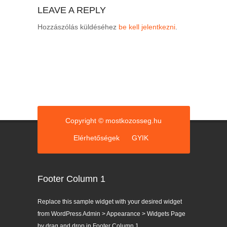
LEAVE A REPLY
Hozzászólás küldéséhez
be kell jelentkezni
.
Copyright © mostkozosseg.hu
Elérhetőségek
GYIK
Footer Column 1
Replace this sample widget with your desired widget
from WordPress Admin > Appearance > Widgets Page
by drag and drop in Footer Column 1