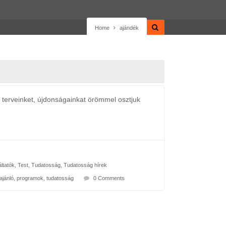
Home
ajándék
erveinket, újdonságainkat örömmel osztjuk
ltatók
,
Test
,
Tudatosság
,
Tudatosság hírek
ajánló
,
programok
,
tudatosság
0 Comments