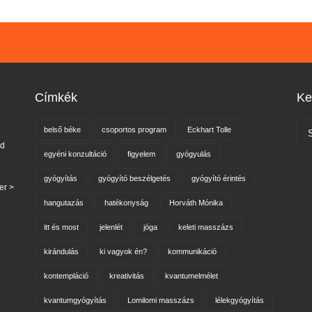
Címkék
Ke
belső béke
csoportos program
Eckhart Tolle
nd
egyéni konzultáció
figyelem
gyógyulás
gyógyítás
gyógyító beszélgetés
gyógyító érintés
er >
hangutazás
hatékonyság
Horváth Mónika
itt és most
jelenlét
jóga
keleti masszázs
kirándulás
ki vagyok én?
kommunikáció
kontempláció
kreativitás
kvantumelmélet
kvantumgyógyítás
Lomilomi masszázs
lélekgyógyítás