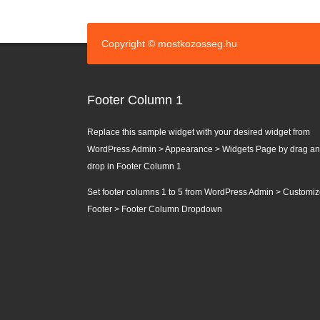
Copyright © mostkozosseg.hu
Footer Column 1
Replace this sample widget with your desired widget from
WordPress Admin > Appearance > Widgets Page by drag a
drop in Footer Column 1
Set footer columns 1 to 5 from WordPress Admin > Customiz
Footer > Footer Column Dropdown