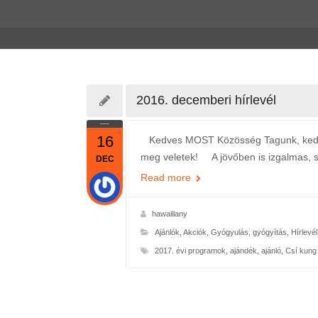
2016. decemberi hírlevél
16
Kedves MOST Közösség Tagunk, kedves 
meg veletek! A jövőben is izgalmas, s
DEC
Read more
hawaiilany
Ajánlók
,
Akciók
,
Gyógyulás, gyógyítás
,
Hírlevél
2017. évi programok
,
ajándék
,
ajánló
,
Csí kung 