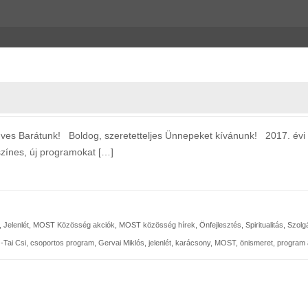
Barátunk! Boldog, szeretetteljes Ünnepeket kívánunk! 2017. évi t
zínes, új programokat […]
,
Jelenlét
,
MOST Közösség akciók
,
MOST közösség hírek
,
Önfejlesztés
,
Spiritualitás
,
Szolgá
-Tai Csi
,
csoportos program
,
Gervai Miklós
,
jelenlét
,
karácsony
,
MOST
,
önismeret
,
program 