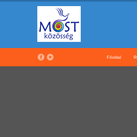
Főoldal
R