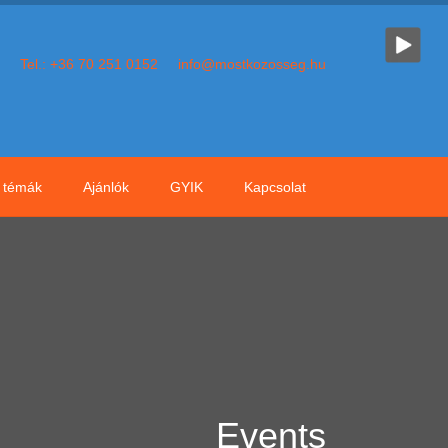
Tel.: +36 70 251 0152
info@mostkozosseg.hu
témák
Ajánlók
GYIK
Kapcsolat
Events