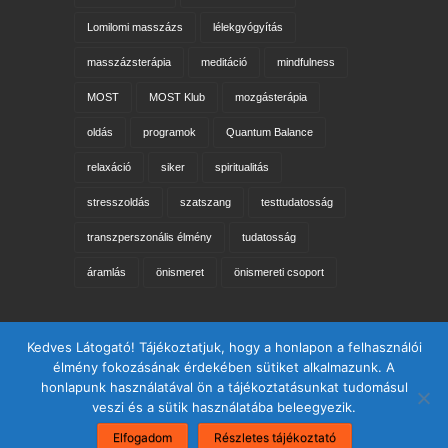
Lomilomi masszázs
lélekgyógyítás
masszázsterápia
meditáció
mindfulness
MOST
MOST Klub
mozgásterápia
oldás
programok
Quantum Balance
relaxáció
siker
spiritualitás
stresszoldás
szatszang
testtudatosság
transzperszonális élmény
tudatosság
áramlás
önismeret
önismereti csoport
Keresés az oldalon
Kedves Látogató! Tájékoztatjuk, hogy a honlapon a felhasználói
élmény fokozásának érdekében sütiket alkalmazunk. A
honlapunk használatával ön a tájékoztatásunkat tudomásul
veszi és a sütik használatába beleegyezik.
Elfogadom
Részletes tájékoztató