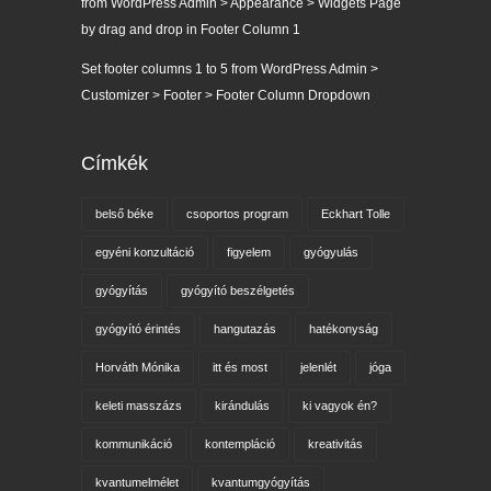
from WordPress Admin > Appearance > Widgets Page
by drag and drop in Footer Column 1
Set footer columns 1 to 5 from WordPress Admin >
Customizer > Footer > Footer Column Dropdown
Címkék
belső béke
csoportos program
Eckhart Tolle
egyéni konzultáció
figyelem
gyógyulás
gyógyítás
gyógyító beszélgetés
gyógyító érintés
hangutazás
hatékonyság
Horváth Mónika
itt és most
jelenlét
jóga
keleti masszázs
kirándulás
ki vagyok én?
kommunikáció
kontempláció
kreativitás
kvantumelmélet
kvantumgyógyítás