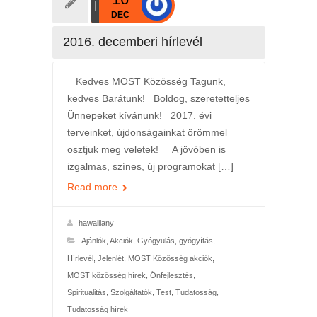
DEC
2016. decemberi hírlevél
Kedves MOST Közösség Tagunk,
kedves Barátunk! Boldog, szeretetteljes
Ünnepeket kívánunk! 2017. évi
terveinket, újdonságainkat örömmel
osztjuk meg veletek! A jövőben is
izgalmas, színes, új programokat […]
Read more
hawaiilany
Ajánlók
,
Akciók
,
Gyógyulás, gyógyítás
,
Hírlevél
,
Jelenlét
,
MOST Közösség akciók
,
MOST közösség hírek
,
Önfejlesztés
,
Spiritualitás
,
Szolgáltatók
,
Test
,
Tudatosság
,
Tudatosság hírek