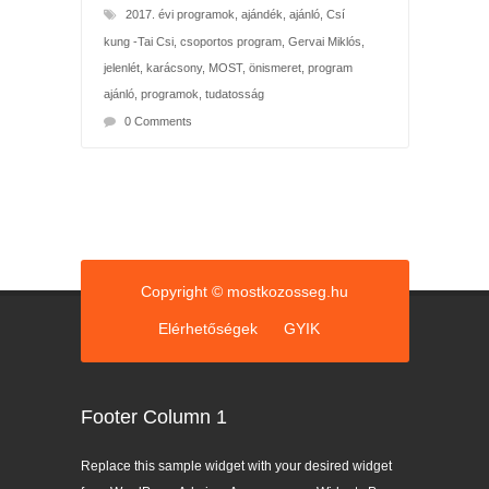
2017. évi programok
,
ajándék
,
ajánló
,
Csí
kung -Tai Csi
,
csoportos program
,
Gervai Miklós
,
jelenlét
,
karácsony
,
MOST
,
önismeret
,
program
ajánló
,
programok
,
tudatosság
0 Comments
Copyright © mostkozosseg.hu
Elérhetőségek
GYIK
Footer Column 1
Replace this sample widget with your desired widget