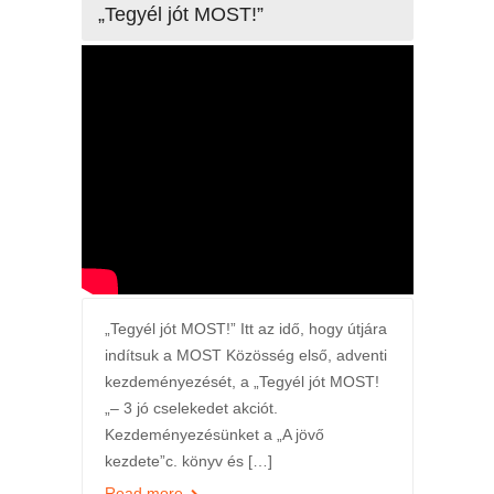
„Tegyél jót MOST!”
„Tegyél jót MOST!” Itt az idő, hogy útjára
indítsuk a MOST Közösség első, adventi
kezdeményezését, a „Tegyél jót MOST!
„– 3 jó cselekedet akciót.
Kezdeményezésünket a „A jövő
kezdete”c. könyv és […]
Read more