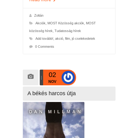
Zoltán
Akciók
,
MOST Közösség akciók
,
MOST
közösség hírek
,
Tudatosság hírek
Add tovább!
,
akció
,
film
,
jó cselekedetek
0 Comments
02
NOV
A békés harcos útja