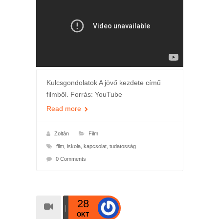
Kulcsgondolatok A jövő kezdete című
filmből. Forrás: YouTube
Read more
Zoltán
Film
film
,
iskola
,
kapcsolat
,
tudatosság
0 Comments
28
OKT