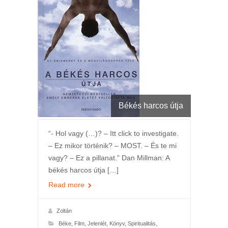
Békés harcos útja
“- Hol vagy (…)? – Itt click to investigate.
– Ez mikor történik? – MOST. – És te mi
vagy? – Ez a pillanat.” Dan Millman: A
békés harcos útja […]
Read more
Zoltán
Béke
,
Film
,
Jelenlét
,
Könyv
,
Spiritualitás
,