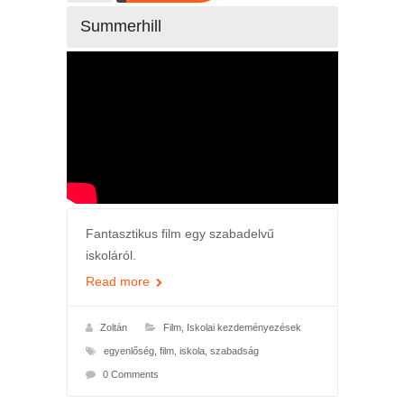
Summerhill
Fantasztikus film egy szabadelvű
iskoláról.
Read more
Zoltán
Film
,
Iskolai kezdeményezések
egyenlőség
,
film
,
iskola
,
szabadság
0 Comments