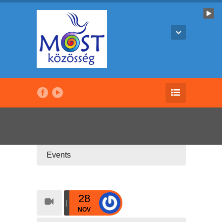
Events
28
NOV