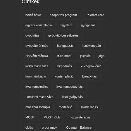
Címkék
belső béke
csoportos program
Eckhart Tolle
egyéni konzultáció
figyelem
gyógyulás
gyógyítás
gyógyító beszélgetés
gyógyító érintés
hangutazás
hatékonyság
Horváth Mónika
itt és most
jelenlét
jóga
keleti masszázs
kirándulás
ki vagyok én?
kommunikáció
kontempláció
kreativitás
kvantumelmélet
kvantumgyógyítás
Lomilomi masszázs
lélekgyógyítás
masszázsterápia
meditáció
mindfulness
MOST
MOST Klub
mozgásterápia
oldás
programok
Quantum Balance