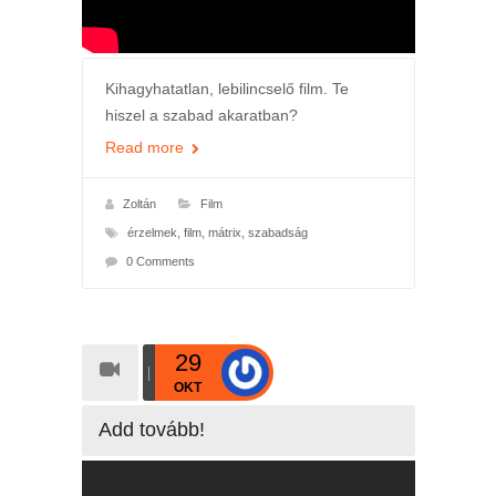
Kihagyhatatlan, lebilincselő film. Te
hiszel a szabad akaratban?
Read more
Zoltán
Film
érzelmek
,
film
,
mátrix
,
szabadság
0 Comments
29
OKT
Add tovább!