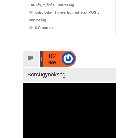
Tanulás, fejlődés
,
Tudatosság
belső béke
,
film
,
jelenlét
,
meditáció
,
MOST
,
tudatosság
0 Comments
02
NOV
Sorsügynökség