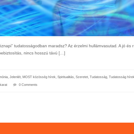
öznapi” tudatosságodban maradsz? Az érzelmi hullámvasutad. A jó és ro
biztosítás, nincs hosszú távú […]
mónia
,
Jelenlét
,
MOST közösség hírek
,
Spiritualitás
,
Szeretet
,
Tudatosság
,
Tudatosság híre
karat
0 Comments