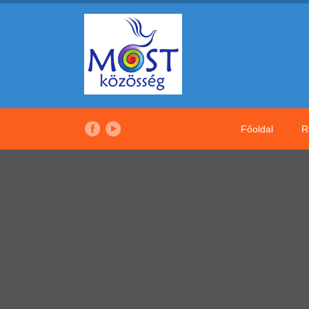
Főoldal
R