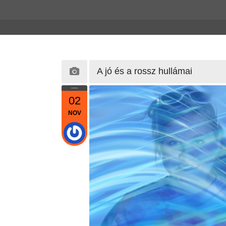
A jó és a rossz hullámai
02
NOV