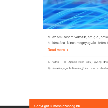
Mi az ami sosem változik, amíg a „hétk
hullámzása. Nincs megnyugvás, öröm be
Read more
Zoltán
Ajánlók
,
Béke
,
Cikk
,
Egység
,
Har
áramlás
,
ego
,
hullámzás
,
jó és rossz
,
szabad a
Copyright © mostkozosseg.hu