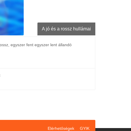
A jó és a rossz hullámai
ssz, egyszer fent egyszer lent állandó
k
Elérhetőségek
GYIK