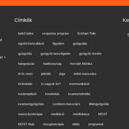
Címkék
Ke
belső béke
csoportos program
Eckhart Tolle
nd
egyéni konzultáció
figyelem
gyógyulás
gyógyítás
gyógyító beszélgetés
gyógyító érintés
er >
hangutazás
hatékonyság
Horváth Mónika
itt és most
jelenlét
jóga
keleti masszázs
kirándulás
ki vagyok én?
kommunikáció
kontempláció
kreativitás
kvantumelmélet
kvantumgyógyítás
Lomilomi masszázs
lélekgyógyítás
masszázsterápia
meditáció
mindfulness
MOST
MOST Klub
mozgásterápia
oldás
programok