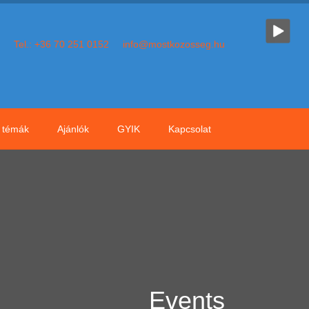
Tel.: +36 70 251 0152
info@mostkozosseg.hu
témák
Ajánlók
GYIK
Kapcsolat
Events