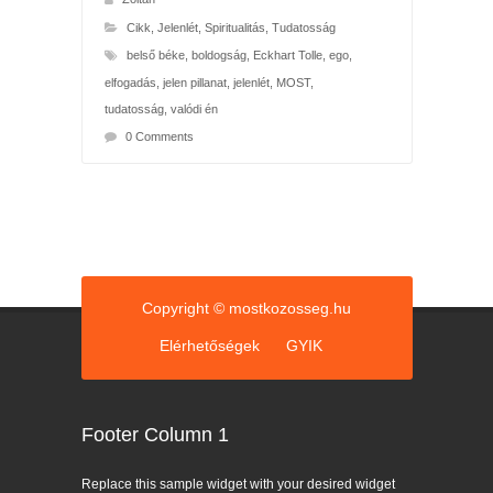
Cikk
,
Jelenlét
,
Spiritualitás
,
Tudatosság
belső béke
,
boldogság
,
Eckhart Tolle
,
ego
,
elfogadás
,
jelen pillanat
,
jelenlét
,
MOST
,
tudatosság
,
valódi én
0 Comments
Copyright © mostkozosseg.hu
Elérhetőségek
GYIK
Footer Column 1
Replace this sample widget with your desired widget