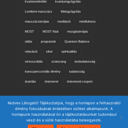
kvantumelmélet
kvantumgyógyítás
Lomilomi masszázs
lélekgyógyítás
masszázsterápia
meditáció
mindfulness
MOST
MOST Klub
mozgásterápia
oldás
programok
Quantum Balance
relaxáció
siker
spiritualitás
stresszoldás
szatszang
testtudatosság
transzperszonális élmény
tudatosság
áramlás
önismeret
önismereti csoport
Keresés az oldalon
Kedves Látogató! Tájékoztatjuk, hogy a honlapon a felhasználói
élmény fokozásának érdekében sütiket alkalmazunk. A
honlapunk használatával ön a tájékoztatásunkat tudomásul
veszi és a sütik használatába beleegyezik.