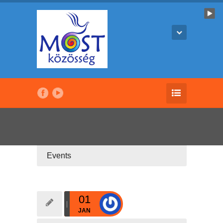
Events
01
JAN