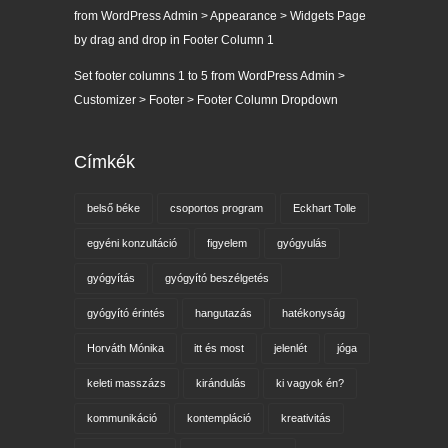
from WordPress Admin > Appearance > Widgets Page
by drag and drop in Footer Column 1
Set footer columns 1 to 5 from WordPress Admin >
Customizer > Footer > Footer Column Dropdown
Címkék
belső béke
csoportos program
Eckhart Tolle
egyéni konzultáció
figyelem
gyógyulás
gyógyítás
gyógyító beszélgetés
gyógyító érintés
hangutazás
hatékonyság
Horváth Mónika
itt és most
jelenlét
jóga
keleti masszázs
kirándulás
ki vagyok én?
kommunikáció
kontempláció
kreativitás