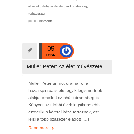
előadók
,
Szilágyi Sándor
,
testtudatosság
,
tudatosság
0 Comments
09
FEBR
Müller Péter: Az élet művészete
Müller Péter úr, író, drámaíró, a
hazai spirituális élet egyik legismertebb
alakja, emellett színházi dramaturg is.
Könyvei az utóbbi évek legsikeresebb
ezoterikus kötetei közé tartoznak, ezt
jelzi a több százezer eladott […]
Read more