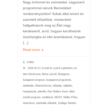
Nagy örömmel és szeretettel, nagyszerű
programmal várunk Benneteket
rendezvényünkön! Sokak által ismert és
szeretett előadókat, mestereket
hallgathatunk meg az Élet nagy
kérdéseiről, arról, hogyan kerülhetünk
összhangba az élet áramlásával, hogyan
[…]
Read more
Zoltán
2016.02.27
,
A múlt és a jövő a jelenben
,
Az
élet művészete
,
Bóna László
,
Budapest
,
budapesti program
,
budapesti programok
,
dedikálás
,
Életművészet
,
előadás
,
fejlődés
,
hangutazás
,
jelenlét
,
Kiss Balázs Kuno
,
lélek
emelő program
,
meditáció
,
MOST
,
Müller Péter
,
önismeret
,
spirituális előadók
,
Szilágyi Sándor
,