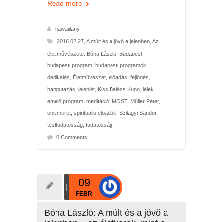
Read more
hawaiilany
2016.02.27
,
A múlt és a jövő a jelenben
,
Az
élet művészete
,
Bóna László
,
Budapest
,
budapesti program
,
budapesti programok
,
dedikálás
,
Életművészet
,
előadás
,
fejlődés
,
hangutazás
,
jelenlét
,
Kiss Balázs Kuno
,
lélek
emelő program
,
meditáció
,
MOST
,
Müller Péter
,
önismeret
,
spirituális előadók
,
Szilágyi Sándor
,
testtudatosság
,
tudatosság
0 Comments
09
FEBR
Bóna László: A múlt és a jövő a