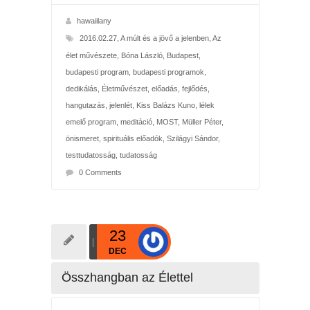
hawaiilany
2016.02.27
,
A múlt és a jövő a jelenben
,
Az
élet művészete
,
Bóna László
,
Budapest
,
budapesti program
,
budapesti programok
,
dedikálás
,
Életművészet
,
előadás
,
fejlődés
,
hangutazás
,
jelenlét
,
Kiss Balázs Kuno
,
lélek
emelő program
,
meditáció
,
MOST
,
Müller Péter
,
önismeret
,
spirituális előadók
,
Szilágyi Sándor
,
testtudatosság
,
tudatosság
0 Comments
23
DEC
Összhangban az Élettel