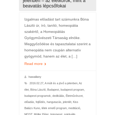
jelenben – az életkorok, mint a
beavatás lépcsőfokai
Izgalmas előadást tart számunkra Bóna
László úr, író, tanító, homeopátia
szakértő, a Homeopátiás
Gyógyművészeti Társaság elnöke.
Meggyőződése és tapasztalatai szerint a
homeopátia nem csupán alternatív
gyógymód, hanem az élet, a […]
Read more
hawaiilany
2016.02.27
,
A múlt és a jövő a jelenben
,
Az
élet
,
Bóna László
,
Budapest
,
budapesti program
,
budapesti programok
,
dedikálás
,
Életművészet
,
előadás
,
fejlődés
,
hangutazás
,
jelenlét
,
Kiss
Balázs Kuno
,
lélek emelő program
,
meditáció
,
MOST
,
Müller Péter
,
önismeret
,
spirituális