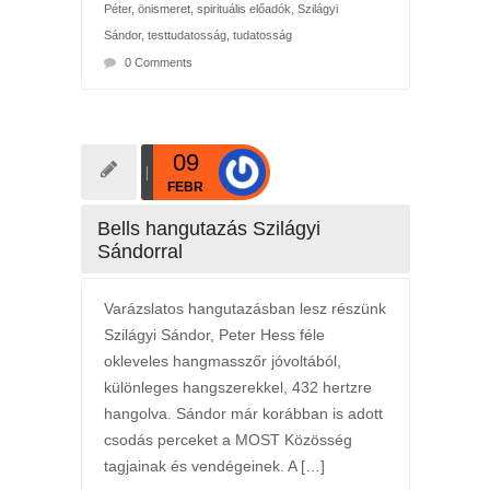
Péter
,
önismeret
,
spirituális előadók
,
Szilágyi
Sándor
,
testtudatosság
,
tudatosság
0 Comments
09
FEBR
Bells hangutazás Szilágyi
Sándorral
Varázslatos hangutazásban lesz részünk
Szilágyi Sándor, Peter Hess féle
okleveles hangmasszőr jóvoltából,
különleges hangszerekkel, 432 hertzre
hangolva. Sándor már korábban is adott
csodás perceket a MOST Közösség
tagjainak és vendégeinek. A […]