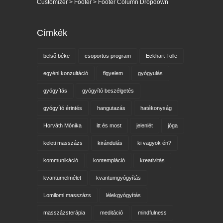
Customizer > Footer > Footer Column Dropdown
Címkék
belső béke
csoportos program
Eckhart Tolle
egyéni konzultáció
figyelem
gyógyulás
gyógyítás
gyógyító beszélgetés
gyógyító érintés
hangutazás
hatékonyság
Horváth Mónika
itt és most
jelenlét
jóga
keleti masszázs
kirándulás
ki vagyok én?
kommunikáció
kontempláció
kreativitás
kvantumelmélet
kvantumgyógyítás
Lomilomi masszázs
lélekgyógyítás
masszázsterápia
meditáció
mindfulness