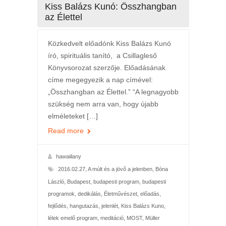
Kiss Balázs Kunó: Összhangban
az Élettel
Közkedvelt előadónk Kiss Balázs Kunó
író, spirituális tanító, a Csillagleső
Könyvsorozat szerzője. Előadásának
címe megegyezik a nap címével:
„Összhangban az Élettel.” “A legnagyobb
szükség nem arra van, hogy újabb
elméleteket […]
Read more
hawaiilany
2016.02.27
,
A múlt és a jövő a jelenben
,
Bóna
László
,
Budapest
,
budapesti program
,
budapesti
programok
,
dedikálás
,
Életművészet
,
előadás
,
fejlődés
,
hangutazás
,
jelenlét
,
Kiss Balázs Kuno
,
lélek emelő program
,
meditáció
,
MOST
,
Müller