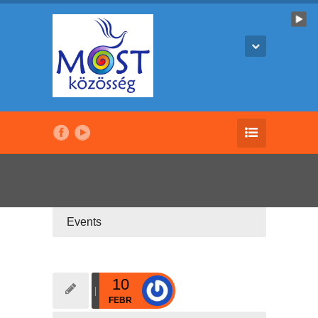
Events
10
FEBR