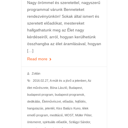
Nagy örömmel és szeretettel, nagyszerű
programmal várunk Benneteket
rendezvényünkön! Sokak által ismert és
szeretett előadókat, mestereket
hallgathatunk meg az Élet nagy
kérdéseiről, arról, hogyan kerülhetünk
összhangba az élet áramlásával, hogyan
[…]
Read more
Zoltán
2016.02.27
,
A múlt és a jövő a jelenben
,
Az
élet művészete
,
Bóna László
,
Budapest
,
budapesti program
,
budapesti programok
,
dedikálás
,
Életművészet
,
előadás
,
fejlődés
,
hangutazás
,
jelenlét
,
Kiss Balázs Kuno
,
lélek
emelő program
,
meditáció
,
MOST
,
Müller Péter
,
önismeret
,
spirituális előadók
,
Szilágyi Sándor
,