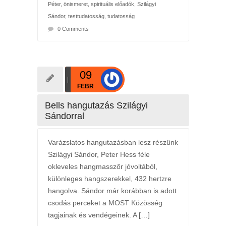
Péter
,
önismeret
,
spirituális előadók
,
Szilágyi
Sándor
,
testtudatosság
,
tudatosság
0 Comments
09
FEBR
Bells hangutazás Szilágyi
Sándorral
Varázslatos hangutazásban lesz részünk
Szilágyi Sándor, Peter Hess féle
okleveles hangmasszőr jóvoltából,
különleges hangszerekkel, 432 hertzre
hangolva. Sándor már korábban is adott
csodás perceket a MOST Közösség
tagjainak és vendégeinek. A […]