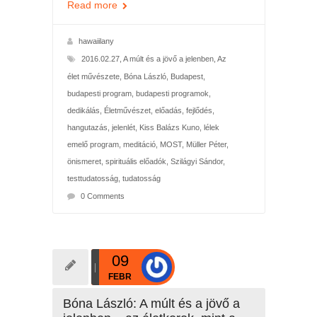
Read more
hawaiilany
2016.02.27
,
A múlt és a jövő a jelenben
,
Az
élet művészete
,
Bóna László
,
Budapest
,
budapesti program
,
budapesti programok
,
dedikálás
,
Életművészet
,
előadás
,
fejlődés
,
hangutazás
,
jelenlét
,
Kiss Balázs Kuno
,
lélek
emelő program
,
meditáció
,
MOST
,
Müller Péter
,
önismeret
,
spirituális előadók
,
Szilágyi Sándor
,
testtudatosság
,
tudatosság
0 Comments
09
FEBR
Bóna László: A múlt és a jövő a