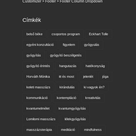
Customizer > Footer > Footer Column Dropdown
Címkék
belső béke
csoportos program
Eckhart Tolle
egyéni konzultáció
figyelem
gyógyulás
gyógyítás
gyógyító beszélgetés
gyógyító érintés
hangutazás
hatékonyság
Horváth Mónika
itt és most
jelenlét
jóga
keleti masszázs
kirándulás
ki vagyok én?
kommunikáció
kontempláció
kreativitás
kvantumelmélet
kvantumgyógyítás
Lomilomi masszázs
lélekgyógyítás
masszázsterápia
meditáció
mindfulness