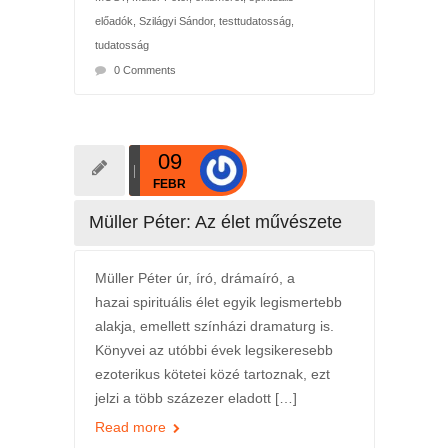
előadók
,
Szilágyi Sándor
,
testtudatosság
,
tudatosság
0 Comments
09
FEBR
Müller Péter: Az élet művészete
Müller Péter úr, író, drámaíró, a
hazai spirituális élet egyik legismertebb
alakja, emellett színházi dramaturg is.
Könyvei az utóbbi évek legsikeresebb
ezoterikus kötetei közé tartoznak, ezt
jelzi a több százezer eladott […]
Read more