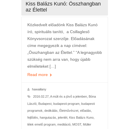
Kiss Balázs Kunó: Összhangban
az Élettel
Közkedvelt előadónk Kiss Balázs Kunó
író, spirituális tanító, a Csillagleső
Könyvsorozat szerzője. Előadásának
címe megegyezik a nap címével:
„Összhangban az Élettel.” “A legnagyobb
szükség nem arra van, hogy újabb
elméleteket […]
Read more
hawaiilany
2016.02.27
,
A múlt és a jövő a jelenben
,
Bóna
László
,
Budapest
,
budapesti program
,
budapesti
programok
,
dedikálás
,
Életművészet
,
előadás
,
fejlődés
,
hangutazás
,
jelenlét
,
Kiss Balázs Kuno
,
lélek emelő program
,
meditáció
,
MOST
,
Müller