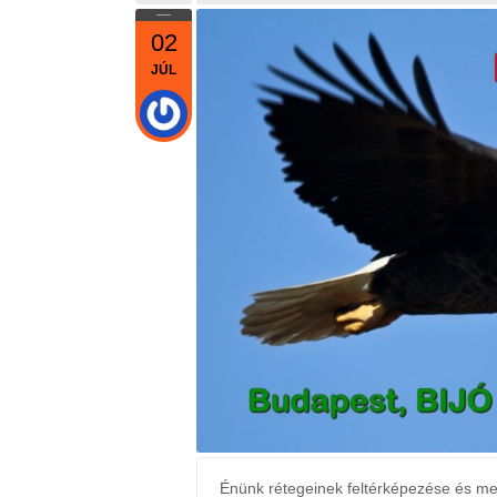
02
JÚL
Énünk rétegeinek feltérképezése és meg