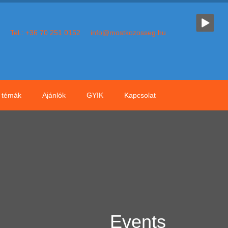
Tel.: +36 70 251 0152
info@mostkozosseg.hu
témák
Ajánlók
GYIK
Kapcsolat
Events