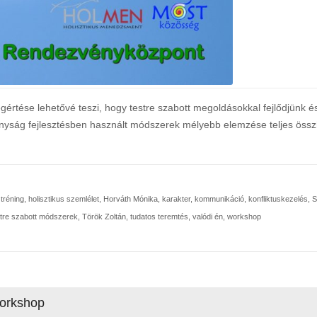
értése lehetővé teszi, hogy testre szabott megoldásokkal fejlődjünk 
nyság fejlesztésben használt módszerek mélyebb elemzése teljes öss
 tréning
,
holisztikus szemlélet
,
Horváth Mónika
,
karakter
,
kommunikáció
,
konfliktuskezelés
,
S
stre szabott módszerek
,
Török Zoltán
,
tudatos teremtés
,
valódi én
,
workshop
workshop