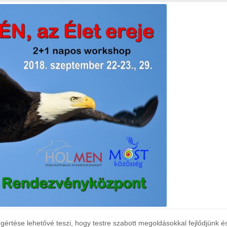
értése lehetővé teszi, hogy testre szabott megoldásokkal fejlődjünk 