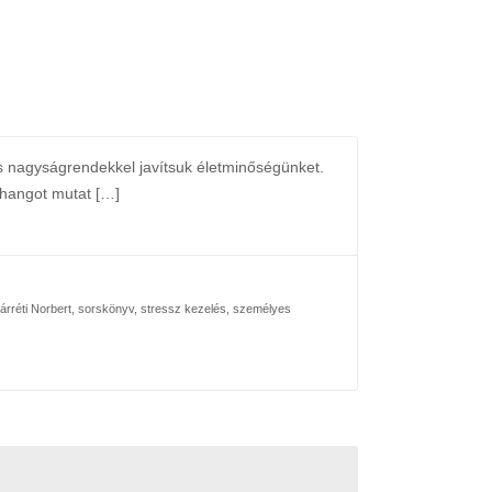
és nagyságrendekkel javítsuk életminőségünket.
zhangot mutat […]
árréti Norbert
,
sorskönyv
,
stressz kezelés
,
személyes