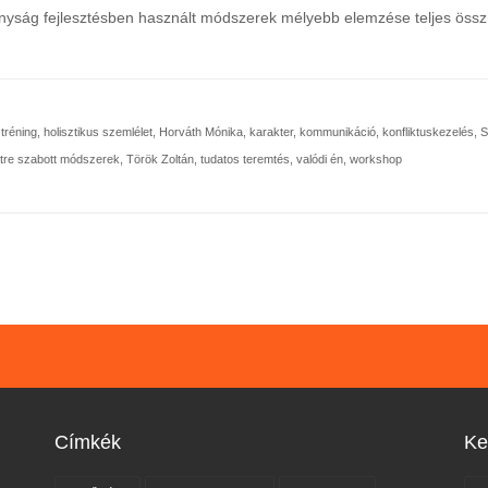
nyság fejlesztésben használt módszerek mélyebb elemzése teljes öss
 tréning
,
holisztikus szemlélet
,
Horváth Mónika
,
karakter
,
kommunikáció
,
konfliktuskezelés
,
S
stre szabott módszerek
,
Török Zoltán
,
tudatos teremtés
,
valódi én
,
workshop
Címkék
Ke