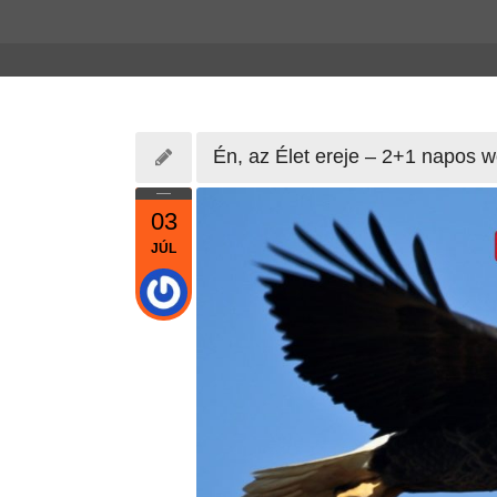
Én, az Élet ereje – 2+1 napos 
03
JÚL