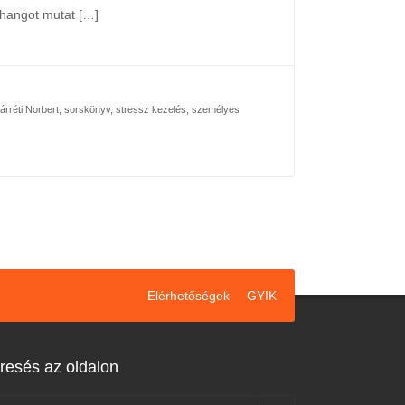
zhangot mutat […]
árréti Norbert
,
sorskönyv
,
stressz kezelés
,
személyes
Elérhetőségek
GYIK
resés az oldalon