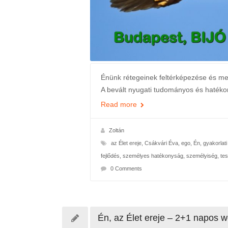
Énünk rétegeinek feltérképezése és meg
A bevált nyugati tudományos és hatéko
Read more
Zoltán
az Élet ereje
,
Csákvári Éva
,
ego
,
Én
,
gyakorlati
fejlődés
,
személyes hatékonyság
,
személyiség
,
te
0 Comments
Én, az Élet ereje – 2+1 napos 