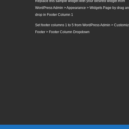
Replace this sample widget with your desired widget from
WordPress Admin > Appearance > Widgets Page by drag a
drop in Footer Column 1
Set footer columns 1 to 5 from WordPress Admin > Customiz
Footer > Footer Column Dropdown