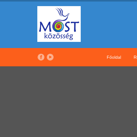
Főoldal
R