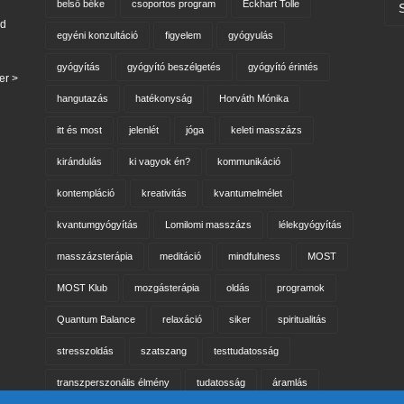
belső béke
csoportos program
Eckhart Tolle
nd
egyéni konzultáció
figyelem
gyógyulás
gyógyítás
gyógyító beszélgetés
gyógyító érintés
er >
hangutazás
hatékonyság
Horváth Mónika
itt és most
jelenlét
jóga
keleti masszázs
kirándulás
ki vagyok én?
kommunikáció
kontempláció
kreativitás
kvantumelmélet
kvantumgyógyítás
Lomilomi masszázs
lélekgyógyítás
masszázsterápia
meditáció
mindfulness
MOST
MOST Klub
mozgásterápia
oldás
programok
Quantum Balance
relaxáció
siker
spiritualitás
stresszoldás
szatszang
testtudatosság
transzperszonális élmény
tudatosság
áramlás