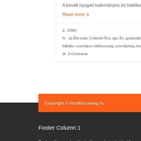
A bevált nyugati tudományos és hatéko
Read more
Zoltán
az Élet ereje
,
Csákvári Éva
,
ego
,
Én
,
gyakorlati
fejlődés
,
személyes hatékonyság
,
személyiség
,
te
0 Comments
Copyright © mostkozosseg.hu
Footer Column 1