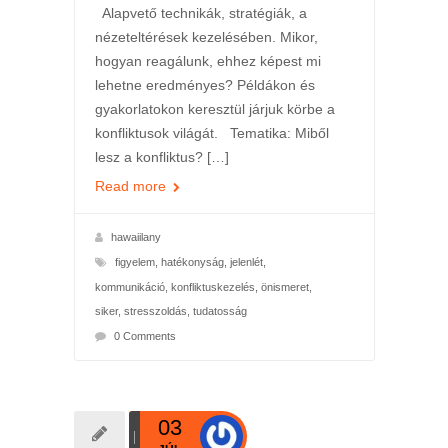
Alapvető technikák, stratégiák, a
nézeteltérések kezelésében. Mikor,
hogyan reagálunk, ehhez képest mi
lehetne eredményes? Példákon és
gyakorlatokon keresztül járjuk körbe a
konfliktusok világát. Tematika: Miből
lesz a konfliktus? […]
Read more
hawaiilany
figyelem
,
hatékonyság
,
jelenlét
,
kommunikáció
,
konfliktuskezelés
,
önismeret
,
siker
,
stresszoldás
,
tudatosság
0 Comments
03