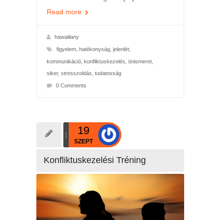
Read more
hawaiilany
figyelem
,
hatékonyság
,
jelenlét
,
kommunikáció
,
konfliktuskezelés
,
önismeret
,
siker
,
stresszoldás
,
tudatosság
0 Comments
19
SZEPT
Konfliktuskezelési Tréning