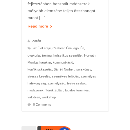
fejlesztésben használt módszerek
mélyebb elemzése teljes összhangot
mutat […]
Read more
Zoltán
az Élet ereje
,
Csákvári Éva
,
ego
,
Én
,
gyakorlati tréning
,
holisztikus szemlélet
,
Horváth
Mónika
,
karakter
,
kommunikáció
,
konfliktuskezelés
,
Sárréti Norbert
,
sorskönyv
,
stressz kezelés
,
személyes fejlődés
,
személyes
hatékonyság
,
személyiség
,
testre szabott
módszerek
,
Török Zoltán
,
tudatos teremtés
,
valódi én
,
workshop
0 Comments