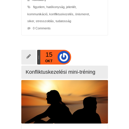
figyelem
,
hatékonyság
,
jelenlét
,
kommunikáció
,
konfliktuskezelés
,
önismeret
,
siker
,
stresszoldás
,
tudatosság
0 Comments
15
OKT
Konfliktuskezelési mini-tréning