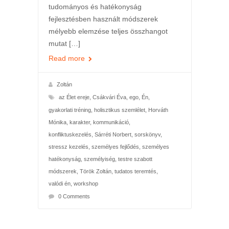
tudományos és hatékonyság
fejlesztésben használt módszerek
mélyebb elemzése teljes összhangot
mutat […]
Read more
Zoltán
az Élet ereje
,
Csákvári Éva
,
ego
,
Én
,
gyakorlati tréning
,
holisztikus szemlélet
,
Horváth
Mónika
,
karakter
,
kommunikáció
,
konfliktuskezelés
,
Sárréti Norbert
,
sorskönyv
,
stressz kezelés
,
személyes fejlődés
,
személyes
hatékonyság
,
személyiség
,
testre szabott
módszerek
,
Török Zoltán
,
tudatos teremtés
,
valódi én
,
workshop
0 Comments