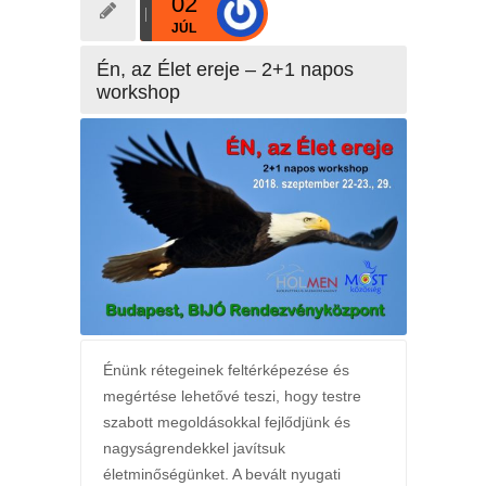
02
JÚL
Én, az Élet ereje – 2+1 napos
workshop
Énünk rétegeinek feltérképezése és
megértése lehetővé teszi, hogy testre
szabott megoldásokkal fejlődjünk és
nagyságrendekkel javítsuk
életminőségünket. A bevált nyugati