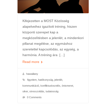
Kifejezetten a MOST Közösség
alapelveihez igazított tréning, hiszen
központi szerepet kap a
megközelítésben a jelenlét, a mindenkori
pillanat megélése, az egymáshoz
szeretettel kapcsolódás, az egység, a
harmónia. A tréning ára […]
Read more
hawaiilany
figyelem
,
hatékonyság
,
jelenlét
,
kommunikáció
,
konfliktuskezelés
,
önismeret
,
siker
,
stresszoldás
,
tudatosság
0 Comments