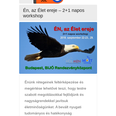
JÚL
Én, az Élet ereje – 2+1 napos
workshop
Énünk rétegeinek feltérképezése és
megértése lehetővé teszi, hogy testre
szabott megoldásokkal fejlődjünk és
nagyságrendekkel javítsuk
életminőségünket. A bevált nyugati
tudományos és hatékonyság