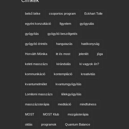
Címkék
belső béke
csoportos program
Eckhart Tolle
egyéni konzultáció
figyelem
gyógyulás
gyógyítás
gyógyító beszélgetés
gyógyító érintés
hangutazás
hatékonyság
Horváth Mónika
itt és most
jelenlét
jóga
keleti masszázs
kirándulás
ki vagyok én?
kommunikáció
kontempláció
kreativitás
kvantumelmélet
kvantumgyógyítás
Lomilomi masszázs
lélekgyógyítás
masszázsterápia
meditáció
mindfulness
MOST
MOST Klub
mozgásterápia
oldás
programok
Quantum Balance