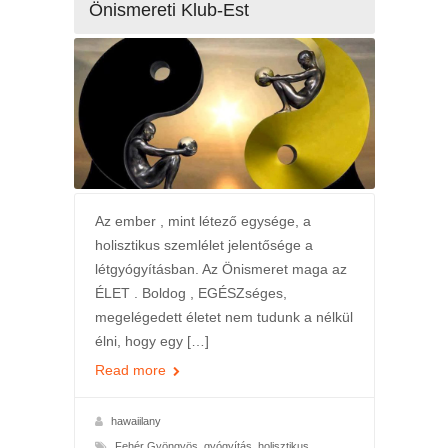
Önismereti Klub-Est
Az ember , mint létező egysége, a
holisztikus szemlélet jelentősége a
létgyógyításban. Az Önismeret maga az
ÉLET . Boldog , EGÉSZséges,
megelégedett életet nem tudunk a nélkül
élni, hogy egy […]
Read more
hawaiilany
Fehér Gyöngyös
,
gyógyítás
,
holisztikus