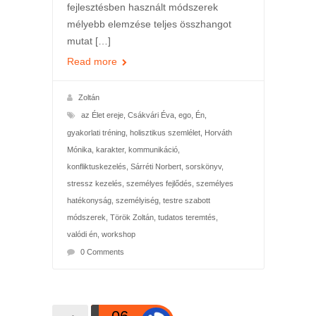
fejlesztésben használt módszerek
mélyebb elemzése teljes összhangot
mutat […]
Read more
Zoltán
az Élet ereje
,
Csákvári Éva
,
ego
,
Én
,
gyakorlati tréning
,
holisztikus szemlélet
,
Horváth
Mónika
,
karakter
,
kommunikáció
,
konfliktuskezelés
,
Sárréti Norbert
,
sorskönyv
,
stressz kezelés
,
személyes fejlődés
,
személyes
hatékonyság
,
személyiség
,
testre szabott
módszerek
,
Török Zoltán
,
tudatos teremtés
,
valódi én
,
workshop
0 Comments