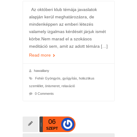
Az októberi klub témája javaslatok
alapján kerül meghatározásra, de
mindenképpen az emberi létezés
valamely izgalmas kérdését járjuk ismét
körbe.Nem marad el a szokásos
meditáció sem, amit az adott témára […]
Read more
hawaiilany
Fehér Gyöngyös
,
gyógyítás
,
holisztikus
szemlélet
,
önismeret
,
relaxáció
0 Comments
06
SZEPT