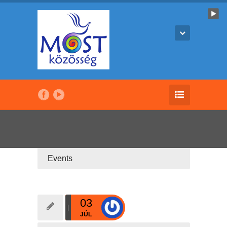
Events
03
JÚL