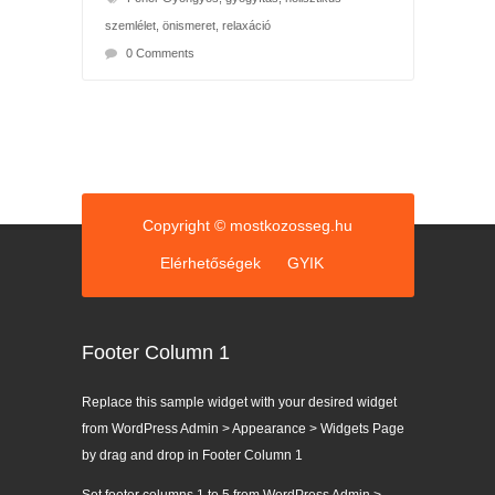
szemlélet
,
önismeret
,
relaxáció
0 Comments
Copyright © mostkozosseg.hu
Elérhetőségek
GYIK
Footer Column 1
Replace this sample widget with your desired widget
from WordPress Admin > Appearance > Widgets Page
by drag and drop in Footer Column 1
Set footer columns 1 to 5 from WordPress Admin >