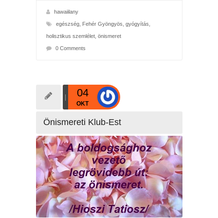
hawaiilany
egészség
,
Fehér Gyöngyös
,
gyógyítás
,
holisztikus szemlélet
,
önismeret
0 Comments
04
OKT
Önismereti Klub-Est