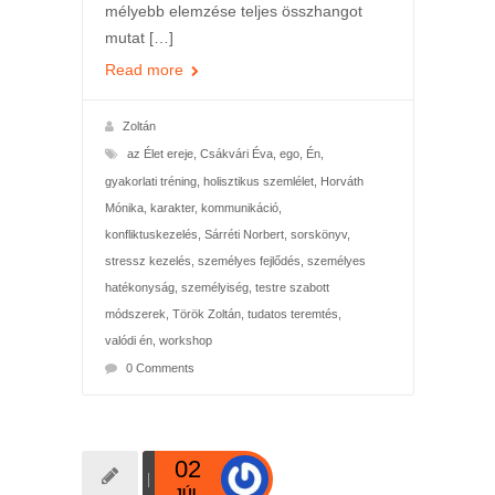
mélyebb elemzése teljes összhangot
mutat […]
Read more
Zoltán
az Élet ereje
,
Csákvári Éva
,
ego
,
Én
,
gyakorlati tréning
,
holisztikus szemlélet
,
Horváth
Mónika
,
karakter
,
kommunikáció
,
konfliktuskezelés
,
Sárréti Norbert
,
sorskönyv
,
stressz kezelés
,
személyes fejlődés
,
személyes
hatékonyság
,
személyiség
,
testre szabott
módszerek
,
Török Zoltán
,
tudatos teremtés
,
valódi én
,
workshop
0 Comments
02
JÚL