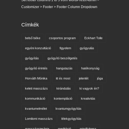
Customizer > Footer > Footer Column Dropdown
Címkék
belső béke
csoportos program
Eckhart Tolle
egyéni konzultáció
figyelem
gyógyulás
gyógyítás
gyógyító beszélgetés
gyógyító érintés
hangutazás
hatékonyság
Horváth Mónika
itt és most
jelenlét
jóga
keleti masszázs
kirándulás
ki vagyok én?
kommunikáció
kontempláció
kreativitás
kvantumelmélet
kvantumgyógyítás
Lomilomi masszázs
lélekgyógyítás
masszázsterápia
meditáció
mindfulness