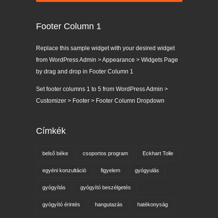
Footer Column 1
Replace this sample widget with your desired widget
from WordPress Admin > Appearance > Widgets Page
by drag and drop in Footer Column 1
Set footer columns 1 to 5 from WordPress Admin >
Customizer > Footer > Footer Column Dropdown
Címkék
belső béke
csoportos program
Eckhart Tolle
egyéni konzultáció
figyelem
gyógyulás
gyógyítás
gyógyító beszélgetés
gyógyító érintés
hangutazás
hatékonyság