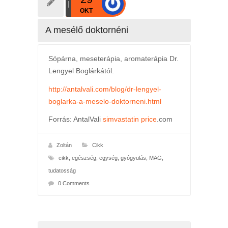
OKT
A mesélő doktornéni
Sópárna, meseterápia, aromaterápia Dr.
Lengyel Boglárkától.
http://antalvali.com/blog/dr-lengyel-
boglarka-a-meselo-doktorneni.html
Forrás: AntalVali
simvastatin price
.com
Zoltán
Cikk
cikk
,
egészség
,
egység
,
gyógyulás
,
MAG
,
tudatosság
0 Comments