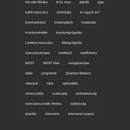
Horváth Mónika
itt és most
jelenlét
jóga
keleti masszázs
kirándulás
ki vagyok én?
kommunikáció
kontempláció
kreativitás
kvantumelmélet
kvantumgyógyítás
Lomilomi masszázs
lélekgyógyítás
masszázsterápia
meditáció
mindfulness
MOST
MOST Klub
mozgásterápia
oldás
programok
Quantum Balance
relaxáció
siker
spiritualitás
stresszoldás
szatszang
testtudatosság
transzperszonális élmény
tudatosság
áramlás
önismeret
önismereti csoport