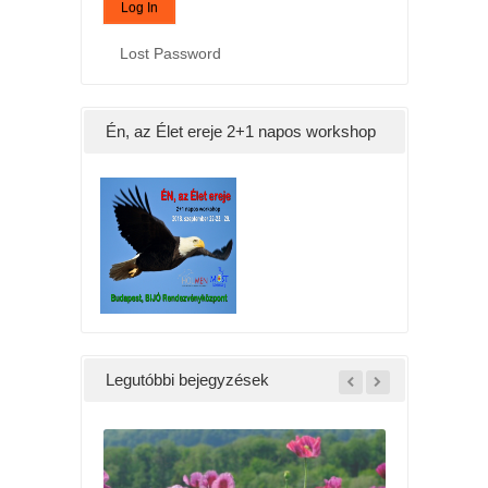
Lost Password
Én, az Élet ereje 2+1 napos workshop
Legutóbbi bejegyzések
Álom vagyunk, vagy valóság?
28th június 2022 /
0 Comments