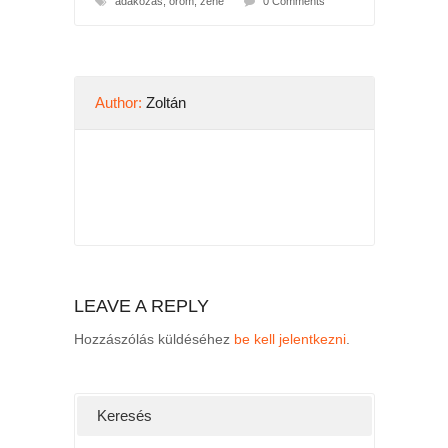
adakozás
,
öröm
,
zene
0 Comments
Author:
Zoltán
LEAVE A REPLY
Hozzászólás küldéséhez
be kell jelentkezni
.
Keresés