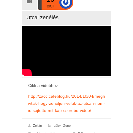
OKT
Utcai zenélés
Cikk a videóhoz:
http://zacc.cafeblog.hu/2014/10/04/megh
ivtak-hogy-zeneljen-veluk-az-utcan-nem-
is-sejtette-mit-kap-cserebe-video/
Zoltán
Lélek
,
Zene