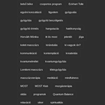
belső béke
csoportos program
Eckhart Tolle
egyéni konzultáció
figyelem
gyógyulás
gyógyítás
gyógyító beszélgetés
gyógyító érintés
hangutazás
hatékonyság
Horváth Mónika
itt és most
jelenlét
jóga
keleti masszázs
kirándulás
ki vagyok én?
kommunikáció
kontempláció
kreativitás
kvantumelmélet
kvantumgyógyítás
Lomilomi masszázs
lélekgyógyítás
masszázsterápia
meditáció
mindfulness
MOST
MOST Klub
mozgásterápia
oldás
programok
Quantum Balance