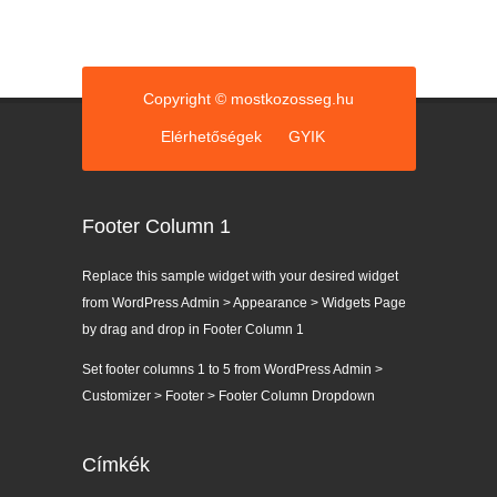
i
á
k
Copyright © mostkozosseg.hu
Elérhetőségek
GYIK
Footer Column 1
Replace this sample widget with your desired widget
from WordPress Admin > Appearance > Widgets Page
by drag and drop in Footer Column 1
Set footer columns 1 to 5 from WordPress Admin >
Customizer > Footer > Footer Column Dropdown
Címkék