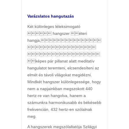
Varázslatos hangutazás
Két különleges léleksimogató
 hangszer éteri
hangja,


képes pár pillanat alatt meditatív
hangulatot teremteni, elcsendesíteni az
elmét és távoli világokat megidézni.
Mindkét hangszer különlegessége, hogy
nem a napjainkban megszokott 440
hertz-re van hangolva, hanem a
számunkra harmonikusabb és békésebb
frekvencián, 432 hertz-en szólalnak
meg.
A hangszerek megszólaltatója Szilágyi