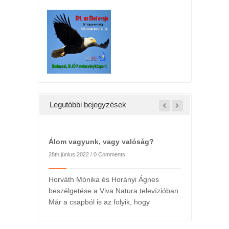
Legutóbbi bejegyzések
Álom vagyunk, vagy valóság?
28th június 2022 /
0 Comments
Horváth Mónika és Horányi Ágnes
beszélgetése a Viva Natura televízióban
Már a csapból is az folyik, hogy
l
2022. májusi h
ts
24th május 2022 /