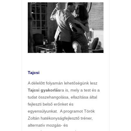
Tajcsi
A délelőtt folyamán lehetőségünk lesz
Tajcsi gyakorlás
ra is, mely a test és a
tudat összehangolása, ellazítása által
fejleszti belső erőnket és
egyensúlyunkat. A programot Török
Zoltán hatékonyságfejlesztő tréner,
alternatív mozgás- és