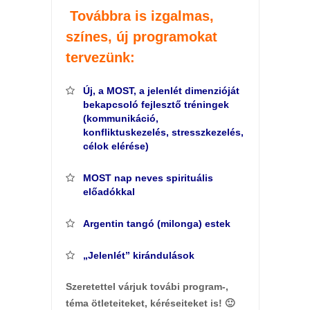
Továbbra is izgalmas,
színes, új programokat
tervezünk:
Új, a MOST, a jelenlét dimenzióját
bekapcsoló fejlesztő tréningek
(kommunikáció,
konfliktuskezelés, stresszkezelés,
célok
elérése)
MOST nap neves spirituális
előadókkal
Argentin tangó (milonga) estek
„Jelenlét” kirándulások
Szeretettel várjuk továbi program-,
téma ötleteiteket, kéréseiteket is! 🙂