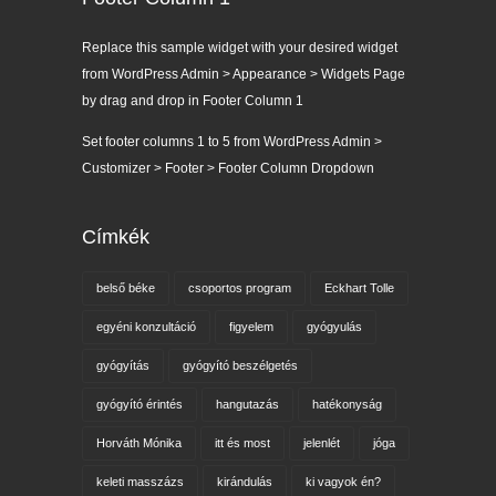
Replace this sample widget with your desired widget
from WordPress Admin > Appearance > Widgets Page
by drag and drop in Footer Column 1
Set footer columns 1 to 5 from WordPress Admin >
Customizer > Footer > Footer Column Dropdown
Címkék
belső béke
csoportos program
Eckhart Tolle
egyéni konzultáció
figyelem
gyógyulás
gyógyítás
gyógyító beszélgetés
gyógyító érintés
hangutazás
hatékonyság
Horváth Mónika
itt és most
jelenlét
jóga
keleti masszázs
kirándulás
ki vagyok én?