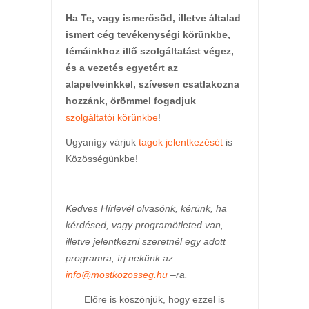
Ha Te, vagy ismerősöd, illetve általad
ismert cég tevékenységi körünkbe,
témáinkhoz illő szolgáltatást végez,
és a vezetés egyetért az
alapelveinkkel, szívesen csatlakozna
hozzánk, örömmel fogadjuk
szolgáltatói körünkbe
!
Ugyanígy várjuk
tagok jelentkezését
is
Közösségünkbe!
Kedves Hírlevél olvasónk, kérünk, ha
kérdésed, vagy programötleted van,
illetve jelentkezni szeretnél egy adott
programra, írj nekünk az
info@mostkozosseg.hu
–ra.
Előre is köszönjük, hogy ezzel is