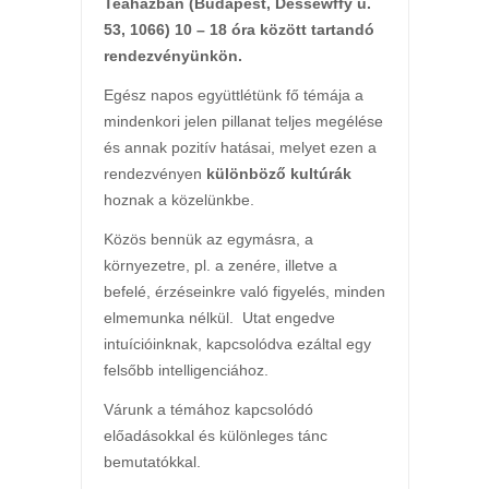
Teaházban (Budapest, Dessewffy u.
53, 1066) 10 – 18 óra között tartandó
rendezvényünkön.
Egész napos együttlétünk fő témája a
mindenkori jelen pillanat teljes megélése
és annak pozitív hatásai, melyet ezen a
rendezvényen
különböző kultúrák
hoznak a közelünkbe.
Közös bennük az egymásra, a
környezetre, pl. a zenére, illetve a
befelé, érzéseinkre való figyelés, minden
elmemunka nélkül. Utat engedve
intuícióinknak, kapcsolódva ezáltal egy
felsőbb intelligenciához.
Várunk a témához kapcsolódó
előadásokkal és különleges tánc
bemutatókkal.