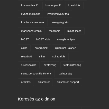
kommunikáció
kontempláció
kreativitás
kvantumelmélet
kvantumgyógyítás
Lomilomi masszázs
lélekgyógyítás
masszázsterápia
meditáció
mindfulness
MOST
MOST Klub
mozgásterápia
oldás
programok
Quantum Balance
relaxáció
siker
spiritualitás
stresszoldás
szatszang
testtudatosság
transzperszonális élmény
tudatosság
áramlás
önismeret
önismereti csoport
Keresés az oldalon