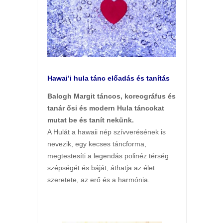
Hawai’i hula tánc előadás és tanítás
Balogh Margit táncos, koreográfus és
tanár ősi és modern Hula táncokat
mutat be és tanít nekünk.
A Hulát a hawaii nép szívverésének is
nevezik, egy kecses táncforma,
megtestesíti a legendás polinéz térség
szépségét és báját, áthatja az élet
szeretete, az erő és a harmónia.