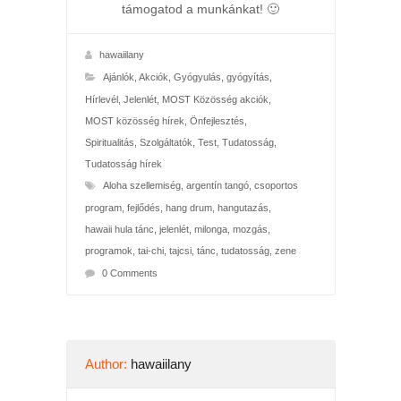
támogatod a munkánkat! 🙂
hawaiilany
Ajánlók
,
Akciók
,
Gyógyulás, gyógyítás
,
Hírlevél
,
Jelenlét
,
MOST Közösség akciók
,
MOST közösség hírek
,
Önfejlesztés
,
Spiritualitás
,
Szolgáltatók
,
Test
,
Tudatosság
,
Tudatosság hírek
Aloha szellemiség
,
argentín tangó
,
csoportos
program
,
fejlődés
,
hang drum
,
hangutazás
,
hawaii hula tánc
,
jelenlét
,
milonga
,
mozgás
,
programok
,
tai-chi
,
tajcsi
,
tánc
,
tudatosság
,
zene
0 Comments
Author:
hawaiilany