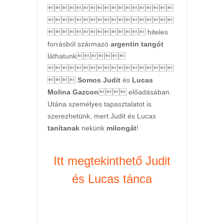


 hiteles
forrásból származó
argentin tangót
láthatunk


Somos Judit
és
Lucas
Molina Gazcon
 előadásában.
Utána személyes tapasztalatot is
szerezhetünk, mert Judit és Lucas
tanítanak
nekünk
milongát
!
Itt megtekinthető Judit
és Lucas tánca