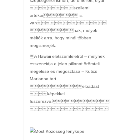
szépségeiről ismert, de emellett, olyan
szellemi
értékei is
van
nak, melyek
méltók arra, hogy minél többen
megismerjék.
A Hawaii életszemléletről – melynek
esszenciája a jelen pillanat örömteli
megélése és megosztása – Kutics
Marianna tart
előadást
képekkel
fűszerezve.
